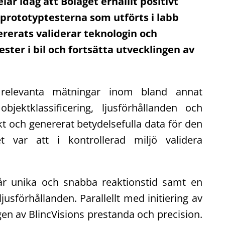
ar idag att Bolaget erhållit positivt
prototyptesterna som utförts i labb
rerats validerar teknologin och
tester i bil och fortsätta utvecklingen av
relevanta mätningar inom bland annat
 objektklassificering, ljusförhållanden och
och genererat betydelsefulla data för den
et var att i kontrollerad miljö validera
a vår unika och snabba reaktionstid samt en
jusförhållanden. Parallellt med initiering av
ngen av BlincVisions prestanda och precision.