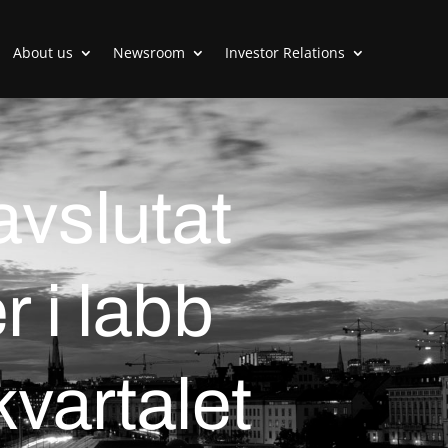
About us
Newsroom
Investor Relations
avslutat
r i labb
kvartalet