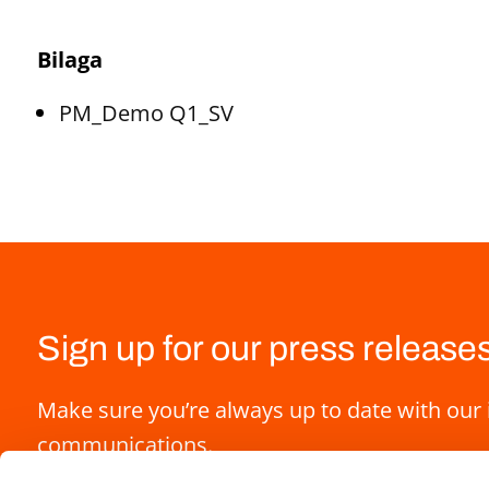
Bilaga
PM_Demo Q1_SV
Sign up for our press release
Make sure you’re always up to date with our 
communications.