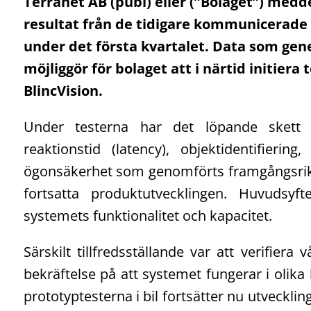
Terranet AB (publ) eller (”Bolaget”) meddel
resultat från de tidigare kommunicerade 
under det första kvartalet. Data som gene
möjliggör för bolaget att i närtid initiera 
BlincVision.
Under testerna har det löpande skett 
reaktionstid (latency), objektidentifiering,
ögonsäkerhet som genomförts framgångsrikt 
fortsatta produktutvecklingen. Huvudsyft
systemets funktionalitet och kapacitet.
Särskilt tillfredsställande var att verifier
bekräftelse på att systemet fungerar i olika l
prototyptesterna i bil fortsätter nu utveckli