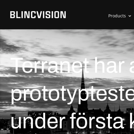
Products
Terranet har 
prototypteste
under första 