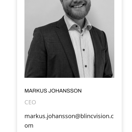
MARKUS JOHANSSON
CEO
markus.johansson@blincvision.c
om