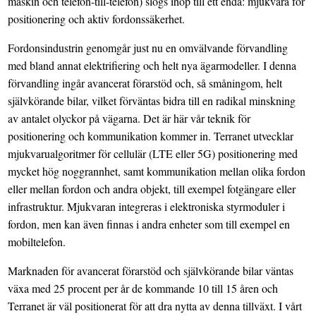
maskin och telefon-till-telefon) slogs ihop till ett enda: mjukvara för
positionering och aktiv fordonssäkerhet.
Fordonsindustrin genomgår just nu en omvälvande förvandling
med bland annat elektrifiering och helt nya ägarmodeller. I denna
förvandling ingår avancerat förarstöd och, så småningom, helt
självkörande bilar, vilket förväntas bidra till en radikal minskning
av antalet olyckor på vägarna. Det är här vår teknik för
positionering och kommunikation kommer in. Terranet utvecklar
mjukvarualgoritmer för cellulär (LTE eller 5G) positionering med
mycket hög noggrannhet, samt kommunikation mellan olika fordon
eller mellan fordon och andra objekt, till exempel fotgängare eller
infrastruktur. Mjukvaran integreras i elektroniska styrmoduler i
fordon, men kan även finnas i andra enheter som till exempel en
mobiltelefon.
Marknaden för avancerat förarstöd och självkörande bilar väntas
växa med 25 procent per år de kommande 10 till 15 åren och
Terranet är väl positionerat för att dra nytta av denna tillväxt. I vårt