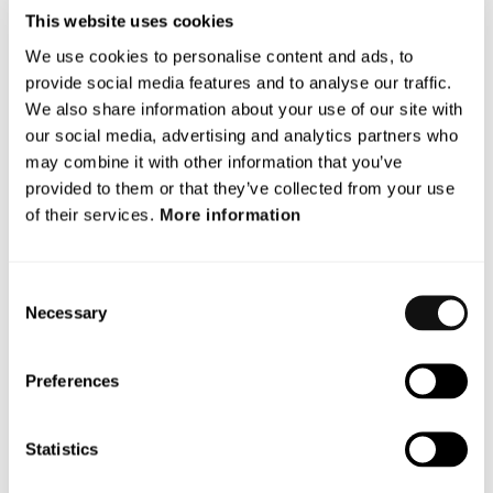
Genom en företrädesemission av konvertibler samt ett brygglån från
This website uses cookies
en strategisk investerare tillfördes Bolaget i april ca 10 MSEK.
We use cookies to personalise content and ads, to
provide social media features and to analyse our traffic.
Den 1 maj etablerade Terranet fast driftsställe och
We also share information about your use of our site with
försäljningsagentur i Stuttgart, en stad som är central för den tyska
our social media, advertising and analytics partners who
fordonsindustrin med bl.a. huvudkontor för Daimler-Benz.
may combine it with other information that you’ve
provided to them or that they’ve collected from your use
Vid bolagsstämman den 17 maj invaldes Peter Janevik som ny
of their services.
More information
ledamot i styrelsen. Dessutom valdes Conny Larsson till ny
ordförande efter att Anders Rantén hade avböjt omval. Vidare
bemyndigades styrelsen för Bolaget att intill nästa årsstämma vid ett
Consent
eller flera tillfällen besluta om emission av B-aktier, konvertibler
Necessary
Selection
eller teckningsoptioner med rätt att konvertera till, respektive
teckna, B-aktier, inom bolagsordningens gränser, med eller utan
Preferences
avvikelse från aktieägares företrädesrätt, upp till ett sammanlagt
belopp om högst 100 miljoner kronor.
Statistics
Den 24 juni kommunicerades att Bolaget beslutat om att uppta ett
brygglån om 8 MSEK. Långivare är Modelio Equity AB. Lånet