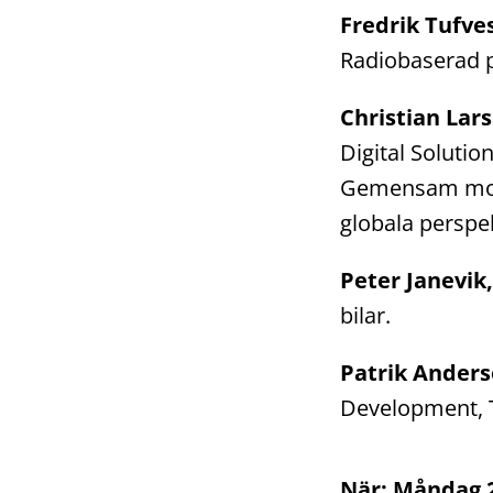
Fredrik Tufve
Radiobaserad p
Christian Lar
Digital Solutio
Gemensam mobil
globala perspek
Peter Janevik
bilar.
Patrik Ander
Development, 
När: Måndag 2