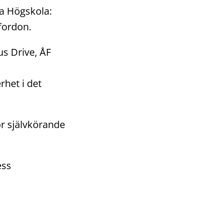
a Högskola:
fordon.
s Drive, ÅF
het i det
ör självkörande
ess