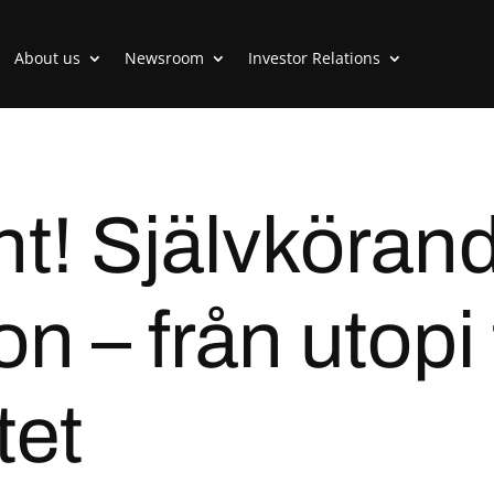
About us
Newsroom
Investor Relations
t! Självköran
n – från utopi t
tet