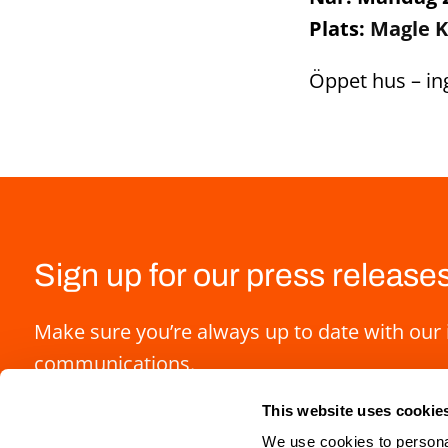
Plats:
Magle K
Öppet hus – i
Sign up for our press release
Make sure you’re always up to date with our 
communications.
This website uses cookie
We use cookies to personal