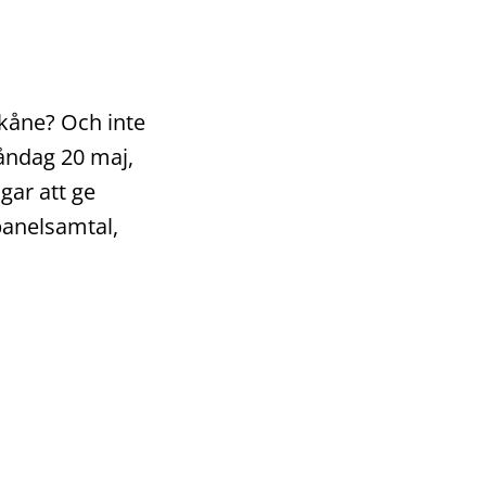
Skåne? Och inte
åndag 20 maj,
gar att ge
panelsamtal,