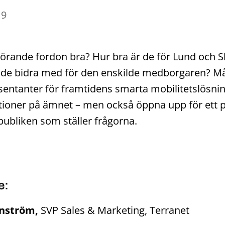
19
vkörande fordon bra? Hur bra är de för Lund och 
 de bidra med för den enskilde medborgaren? M
ntanter för framtidens smarta mobilitetslösnin
tioner på ämnet – men också öppna upp för ett 
 publiken som ställer frågorna.
e:
rnström,
SVP Sales & Marketing, Terranet