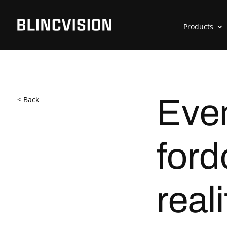
Products
< Back
Even
fordo
reali