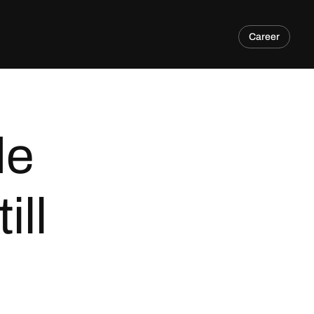
Career
de
ill