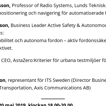
sson,
Professor of Radio Systems, Lunds Teknisk
ositionering och navigering för automatiserade 
sson,
Business Leader Active Safety & Autonomou
ns:
itet och autonoma fordon – aktiv fordonssäker
tivet.
,
CEO, AstaZero:Kriterier för urbana testmiljöer f
son
, representant för ITS Sweden (Director Busin
Transportation, Axis Communications AB)
0 maj 2019, klockan 18.00-20.00