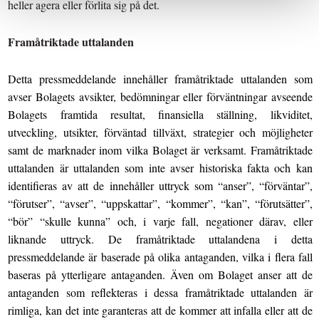
heller agera eller förlita sig på det.
Framåtriktade uttalanden
Detta pressmeddelande innehåller framåtriktade uttalanden som
avser Bolagets avsikter, bedömningar eller förväntningar avseende
Bolagets framtida resultat, finansiella ställning, likviditet,
utveckling, utsikter, förväntad tillväxt, strategier och möjligheter
samt de marknader inom vilka Bolaget är verksamt. Framåtriktade
uttalanden är uttalanden som inte avser historiska fakta och kan
identifieras av att de innehåller uttryck som “anser”, “förväntar”,
“förutser”, “avser”, “uppskattar”, “kommer”, “kan”, “förutsätter”,
“bör” “skulle kunna” och, i varje fall, negationer därav, eller
liknande uttryck. De framåtriktade uttalandena i detta
pressmeddelande är baserade på olika antaganden, vilka i flera fall
baseras på ytterligare antaganden. Även om Bolaget anser att de
antaganden som reflekteras i dessa framåtriktade uttalanden är
rimliga, kan det inte garanteras att de kommer att infalla eller att de