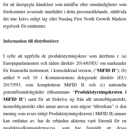
för att återspegla händelser som inträffar eller omständigheter som
förekommer avseende innehållet i detta pressmeddelande, såtillvida
det inte krävs enligt lag eller Nasdaq First North Growth Markets
regelverk för emittenter.
Information till distributörer
I syfte att uppfylla de produktstyrningskrav som återfinns i: (a)
Europaparlamentets och rådets direktiv 2014/65/EU om marknader
MiFID II
för finansiella instrument, i konsoliderad version, (“
“); (b)
artikel 9 och 10 i Kommissionens delegerade direktiv (EU)
2017/593, som kompletterar MiFID II; och (c) nationella
Produktstyrningskraven i
genomförandeåtgärder (tillsammans “
MiFID II
“) samt för att friskriva sig från allt utomobligatoriskt,
inomobligatoriskt eller annat ansvar som någon “tillverkare” (i den
mening som avses enligt Produktstyrningskraven i MiFID II) annars
kan omfattas av, har de erbjudna aktierna varit föremål för en
produktgodkännandeprocess, som har fastställt att dessa