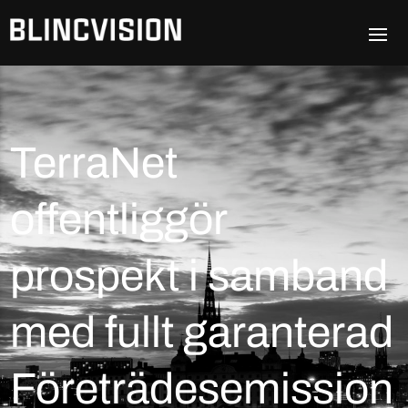
TerraNet
offentliggör
prospekt i samband
med fullt garanterad
Företrädesemission