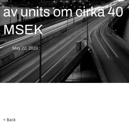
av units om cirka 40
MSEK
May 22, 2020
< Back