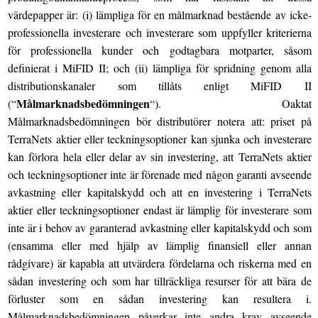
värdepapper är: (i) lämpliga för en målmarknad bestående av icke-
professionella investerare och investerare som uppfyller kriterierna
för professionella kunder och godtagbara motparter, såsom
definierat i MiFID II; och (ii) lämpliga för spridning genom alla
distributionskanaler som tillåts enligt MiFID II
Målmarknadsbedömningen
(“
“). Oaktat
Målmarknadsbedömningen bör distributörer notera att: priset på
TerraNets aktier eller teckningsoptioner kan sjunka och investerare
kan förlora hela eller delar av sin investering, att TerraNets aktier
och teckningsoptioner inte är förenade med någon garanti avseende
avkastning eller kapitalskydd och att en investering i TerraNets
aktier eller teckningsoptioner endast är lämplig för investerare som
inte är i behov av garanterad avkastning eller kapitalskydd och som
(ensamma eller med hjälp av lämplig finansiell eller annan
rådgivare) är kapabla att utvärdera fördelarna och riskerna med en
sådan investering och som har tillräckliga resurser för att bära de
förluster som en sådan investering kan resultera i.
Målmarknadsbedömningen påverkar inte andra krav avseende