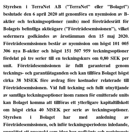
Styrelsen i TerraNet AB (”TerraNet” eller ”Bolaget”)
beslutade den 6 april 2020 att genomföra en nyemission av B-
aktier och teckningsoptioner (units) med företrädesrätt för
Bolagets befintliga aktieägare (”Företrädesemissionen”), vilket
sedermera godkändes av årsstämman den 15 maj 2020.
Företrädesemissionen består av nyemission om högst 101 005
306 nya B-aktier och högst 151 507 959 teckningsoptioner
fördelat på tre serier till en teckningskurs om 0,80 SEK per
unit. Företrädesemissionen är fullt garanterad genom
tecknings- och garantiåtaganden och kan tillföra Bolaget högst
cirka 38 MSEK före avdrag före kostnader relaterade till
Företrädesemissionen. Vid full teckning och fullt utnyttjande
av samtliga teckningsoptioner inom ramen för emitterade units
kan Bolaget komma att tillföras ett ytterligare kapitaltillskott
om högst cirka 40 MSEK per serie av teckningsoptioner.
Styrelsen i Bolaget har med anledning av
Företrädesemissionen, och inför teckningsperiodens inledande,
upprättat ett prospekt som idag har godkänts och registrerats