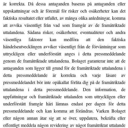
är korrekta. Då dessa antaganden baseras på antaganden eller
uppskattningar och är föremål för risker och osäkerheter kan det
faktiska resultatet eller utfallet, av många olika anledningar, komma
att avvika väsentligt från vad som framgår av de framåtriktade
uttalandena. Sådana risker, osäkerheter, eventualiteter och andra
väsentliga faktorer kan medföra att den faktiska
händelseutvecklingen avviker väsentligt från de förväntningar som
uttryckligen eller underförstått anges i detta pressmeddelande
genom de framåtriktade uttalandena. Bolaget garanterar inte att de
antaganden som ligger till grund för de framåtriktade uttalandena i
detta pressmeddelande är korrekta och varje läsare av
pressmeddelandet bör inte opåkallat förlita dig på de framåtriktade
uttalandena i detta pressmeddelande. Den information, de
uppfattningar och framåtriktade uttalanden som uttryckligen eller
underförstått framgår häri lämnas endast per dagen för detta
pressmeddelande och kan komma att förändras. Varken Bolaget
eller någon annan åtar sig att se över, uppdatera, bekräfta eller
offentligt meddela någon revidering av något framåtriktat uttalande