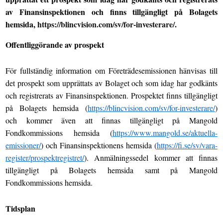
av Finansinspektionen och finns tillgängligt på Bolagets
hemsida,
https://blincvision.com/sv/for-investerare/
.
Offentliggörande av prospekt
För fullständig information om Företrädesemissionen hänvisas till
det prospekt som upprättats av Bolaget och som idag har godkänts
och registrerats av Finansinspektionen. Prospektet finns tillgängligt
på Bolagets hemsida (
https://blincvision.com/sv/for-investerare/
)
och kommer även att finnas tillgängligt på Mangold
Fondkommissions hemsida (
https://www.mangold.se/aktuella-
emissioner/
) och Finansinspektionens hemsida (
https://fi.se/sv/vara-
register/prospektregistret/
). Anmälningssedel kommer att finnas
tillgängligt på Bolagets hemsida samt på Mangold
Fondkommissions hemsida.
Tidsplan