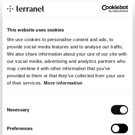
avancerade förarsystem och autonoma fordon. Sedan
dess har vi ingått gemensamma samarbeten med bl a
Volvo Cars, Volvo Trucks och LTH i ett FoU-projekt för
utveckling avseende 5G-baserade lösningar och
This website uses cookies
sensorer för positionering, samt bokat en order med
We use cookies to personalise content and ads, to
pågående leverans till en av marknadsledarna inom
provide social media features and to analyse our traffic.
intelligenta bromssystem för tunga fordon.
We also share information about your use of our site with
Korslicensavtalet med Veoneer från 2018 är ett bärande
our social media, advertising and analytics partners who
fundament i Terranets strategiska investeringar inom
may combine it with other information that you’ve
detta område. Även det fördjupade samarbetet med ÅF
provided to them or that they’ve collected from your use
för att adressera nya marknader och tillförsäkra bolaget
of their services.
More information
leveransförmåga, är en hörnpelare för att realisera
Terranets affärsplan. Vi tar nu upp ett brygglån som en
del av styrelsens plan att säkerställa en långsiktig
Consent
finansiering parallellt som vi arbetar med pågående
Necessary
Selection
offertberedningar och kontraktsförhandlingar, en
upptrappad marknadsbearbetning och utvecklingen av
Preferences
ett strategiskt brohuvud inom tysk bilindustri, säger