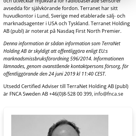
och utvecklar mjukvara för radiobaserade sensorer
avsedda för självkörande fordon. Terranet har sitt
huvudkontor i Lund, Sverige med etablerade sälj- och
marknadsagenter i USA och Tyskland. Terranet Holding
AB (publ) är noterat på Nasdaq First North Premier.
Denna information är sådan information som TerraNet
Holding AB är skyldigt att offentliggöra enligt EU:s
marknadsmissbruksförordning 596/2014. Informationen
lämnades, genom ovanstående kontaktpersons försorg, för
offentliggörande den 24 juni 2019 kl 11:40 CEST
.
Utsedd Certified Adviser till TerraNet Holding AB (publ)
är FNCA Sweden AB +46(0)8-528 00 399,
info@fnca.se