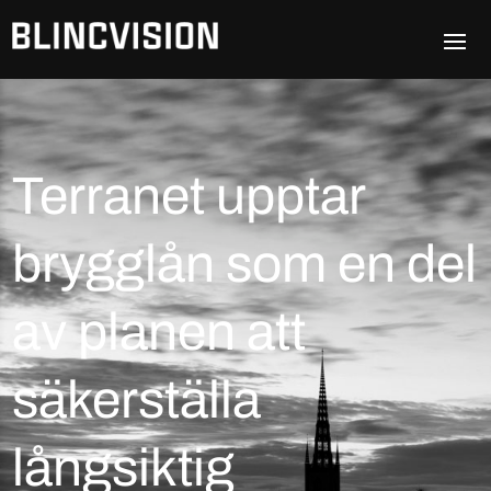
Terranet upptar
brygglån som en del
av planen att
säkerställa
långsiktig