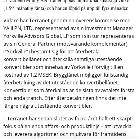
är Modelio Equity AB. Lånet upptas till marknadsmässiga villkor
(1,5% månatlig ränta) och har en löptid på upp till fyra månader.
Vidare har Terranet genom en överenskommelse med
YA II PN, LTD, representerad av sin Investment Manager
Yorkville Advisors Global, LP som i sin tur representeras
av sin General Partner (motsvarande komplementär)
(”Yorkville”) bestämt sig för att återbetala
konvertibellånet och återkalla samtliga utestående
konvertibler som innehas av Yorkville i förväg till en
kostnad av 1,2 MSEK. Brygglånet möjliggör fullständig
återbetalning av det utestående konvertibellånet.
Konvertibler som återkallas är de sista av avtalets första
och enda tranch. Efter återbetalningen finns det inte
längre några utestående konvertibler.
– Terranet har sedan slutet av förra året haft ett skarpt
fokus på en enda affärs- och produktlinje – att utveckla
och leverera algoritmer och mjukvara för framtidens