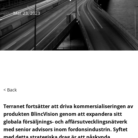
Mar 23, 2023
< Back
Terranet fortsätter att driva kommersialiseringen av
produkten
BlincVision genom att expandera sitt
globala försäljnings- och affärsutvecklingsnätverk
med
senior
advisors inom fordonsindustrin
.
Syftet
med d
etta
strategiska drag
är att
påskynda