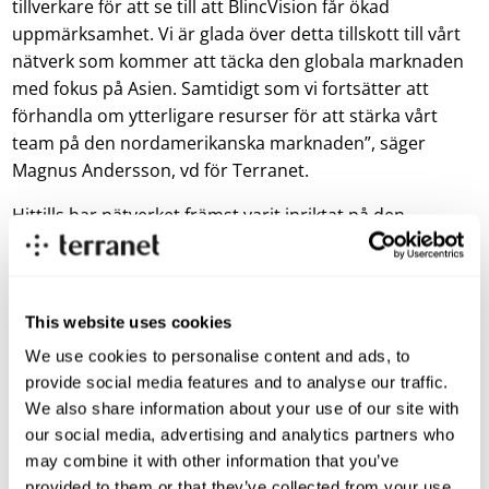
tillverkare för att se till att BlincVision får ökad
uppmärksamhet. Vi är glada över detta tillskott till vårt
nätverk som kommer att täcka den globala marknaden
med fokus på Asien. Samtidigt som vi fortsätter att
förhandla om ytterligare resurser för att stärka vårt
team på den nordamerikanska marknaden”, säger
Magnus Andersson, vd för Terranet.
Hittills har nätverket främst varit inriktat på den
europeiska marknaden, men med tillskottet av denna
seniora expert har Terranet satt som mål att förbättra
försäljningen globalt och säkra relationer med OEM och
Tier1-tillverkare över hela världen.
This website uses cookies
We use cookies to personalise content and ads, to
“BlincVision har en stor och unik potential på den
provide social media features and to analyse our traffic.
snabbt växande ADAS/AD-marknaden. Jag ser verkligen
We also share information about your use of our site with
fram emot att bidra till marknadsintroduktionen av
our social media, advertising and analytics partners who
denna viktiga produkt både i Asien och andra delar av
may combine it with other information that you’ve
världen”, säger Martin Wöhrle.
provided to them or that they’ve collected from your use