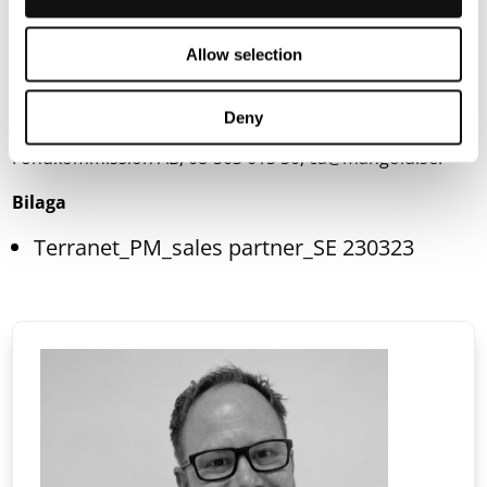
Nasdaq First North Premier Growth Market (Nasdaq:
TERRNT-B).
Allow selection
Följ vår resa på
www.blincvision.com
Deny
Certified Adviser till Terranet är Mangold
Fondkommission AB, 08-503 015 50,
ca@mangold.se
.
Bilaga
Terranet_PM_sales partner_SE 230323