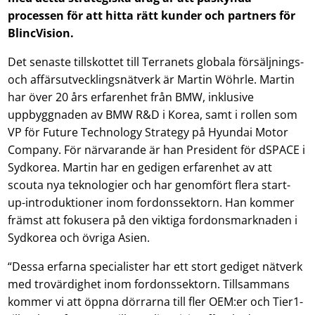
processen
för
att hitta rätt kunder och partners för
BlincVisio
n
.
Det senaste tillskottet till Terranets globala försäljnings-
och affärsutvecklingsnätverk är Martin Wöhrle. Martin
har över 20 års erfarenhet från BMW, inklusive
uppbyggnaden av BMW R&D i Korea, samt i rollen som
VP för Future Technology Strategy på Hyundai Motor
Company. För närvarande är han President för dSPACE i
Sydkorea. Martin har en gedigen erfarenhet av att
scouta nya teknologier och har genomfört flera start-
up-introduktioner inom fordonssektorn. Han kommer
främst att fokusera på den viktiga fordonsmarknaden i
Sydkorea och övriga Asien.
“Dessa erfarna specialister har ett stort gediget nätverk
med trovärdighet inom fordonssektorn. Tillsammans
kommer vi att öppna dörrarna till fler OEM:er och Tier1-