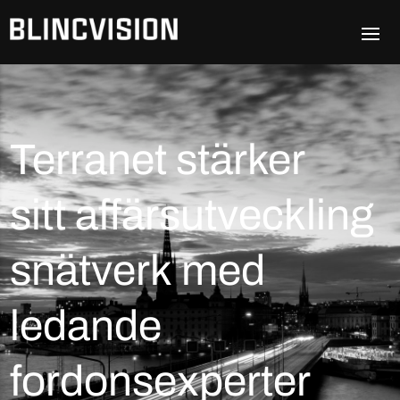
Terranet stärker
sitt affärsutveckling
snätverk med
ledande
fordonsexperter