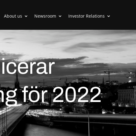
About us
Newsroom
Investor Relations
icerar
ng för 2022