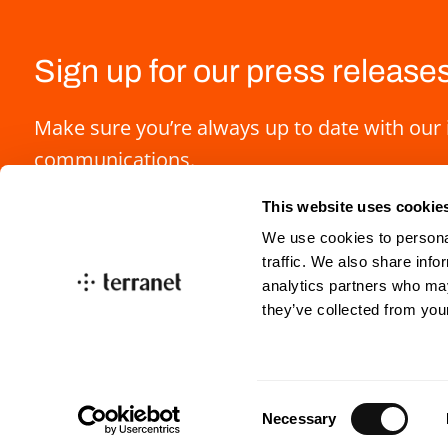
Sign up for our press release
Make sure you’re always up to date with our 
communications.
This website uses cookie
We use cookies to personal
traffic. We also share info
analytics partners who may
they’ve collected from you
info@blincvision.com
investorrelations@blin
Consent
Necessary
Selection