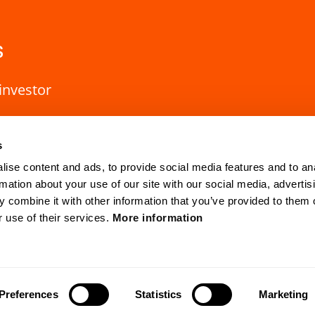
s
investor
s
ise content and ads, to provide social media features and to an
rmation about your use of our site with our social media, advertis
 combine it with other information that you’ve provided to them o
r use of their services.
More information
HQ Lund
Gothenburg
Mobilvägen 10
Anders Carlsso
SE-223 62 Lund, Sweden
SE-417 55 Go
cvision.com
Preferences
Statistics
Marketing