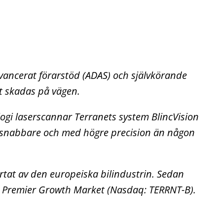
avancerat förarstöd (ADAS) och självkörande
t skadas på vägen.
logi
lasers
c
annar
Terranets
system BlincVision
 snabbare och med högre precision än någon
järtat av den europeiska bilindustrin. Sedan
 Premier
Growth
Market (Nasdaq: TERRNT-B).