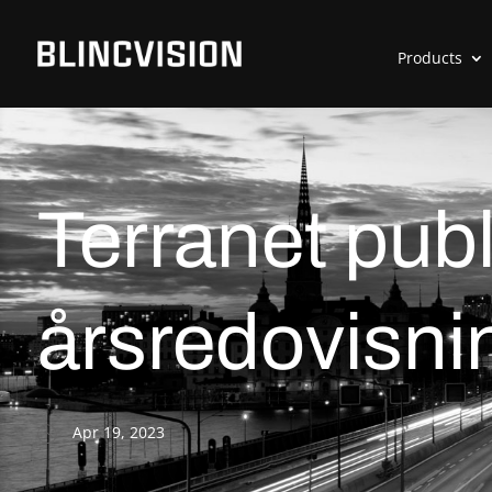
Products
Terranet publ
årsredovisni
Apr 19, 2023