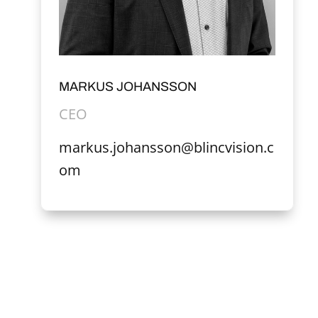
MARKUS JOHANSSON
CEO
markus.johansson@blincvision.c
om