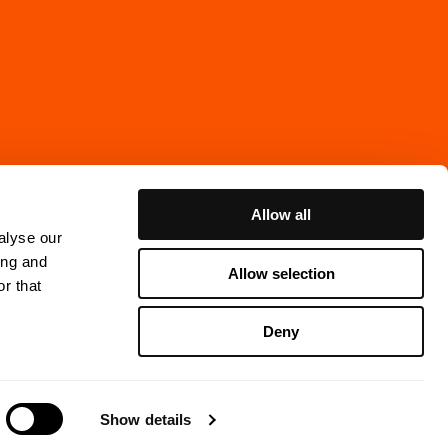
Allow all
alyse our
ing and
Allow selection
r that
Cookie Policy
Deny
ns Gata 7, 4th floor
thenburg, Sweden
Show details