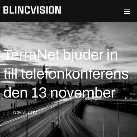
TerraNet bjuder in
till telefonkonferens
den 13 november
Nov 8, 2017