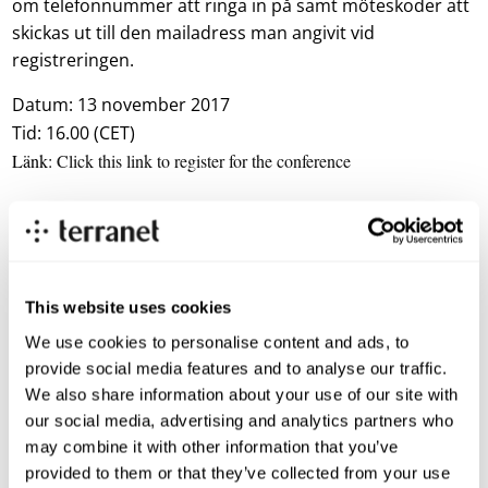
om telefonnummer att ringa in på samt möteskoder att
skickas ut till den mailadress man angivit vid
registreringen.
Datum: 13 november 2017
Tid: 16.00 (CET)
Länk:
Click this link to register for the conference
För mer information kontakta:
Anna Gallon, CFO
investorrelations@blincvision.com
This website uses cookies
+ 46 70 332 32 62
We use cookies to personalise content and ads, to
provide social media features and to analyse our traffic.
OM TERRANET
We also share information about your use of our site with
TerraNet levererar en unik patenterad
our social media, advertising and analytics partners who
mjukvaruteknologi som möjliggör intelligent maskin-till-
may combine it with other information that you’ve
maskin-kommunikation och strömning av data, inklusive
provided to them or that they’ve collected from your use