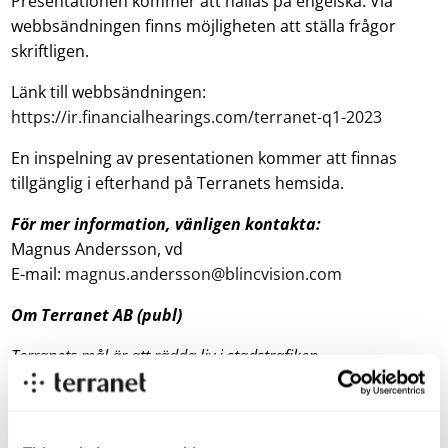
Presentationen kommer att hållas på engelska. Via
webbsändningen finns möjligheten att ställa frågor
skriftligen.
Länk till webbsändningen:
https://ir.financialhearings.com/terranet-q1-2023
En inspelning av presentationen kommer att finnas
tillgänglig i efterhand på Terranets hemsida.
För mer information, vänligen kontakta:
Magnus Andersson, vd
E-mail:
magnus.andersson@blincvision.com
Om Terranet AB (publ)
Terranets mål är att rädda liv i stadstrafiken.
Vi utvecklar banbrytande tekniklösningar för avancerat
förarstöd (ADAS) och självkörande fordon som skyddar
utsatta trafikanter från att skadas på vägen.