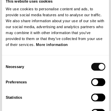
This website uses cookies
We use cookies to personalise content and ads, to
Med hjälp av en unik, patenterad sensorteknologi
provide social media features and to analyse our traffic.
laserskannar Terranets system BlincVision vägen och
We also share information about your use of our site with
upptäcker objekt upp till tio gånger snabbare och med högre
our social media, advertising and analytics partners who
precision än någon annan ADAS-lösning idag.
may combine it with other information that you’ve
Terranet är baserat i Lund och i Stuttgart, i hjärtat av den
provided to them or that they’ve collected from your use
europeiska bilindustrin. Sedan 2017 är bolaget noterat på
of their services.
More information
Nasdaq First North Premier Growth Market (Nasdaq:
TERRNT-B).
Consent
Necessary
Följ vår resa på
www.blincvision.com
Selection
Certified Adviser till Terranet är Mangold
Preferences
Fondkommission AB, 08-503 015 50,
ca@mangold.se
.
Statistics