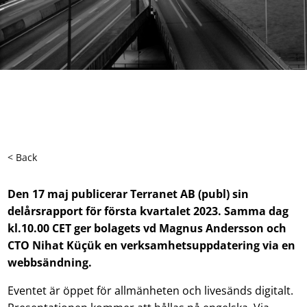
< Back
Den
17
maj
publicerar
Terranet
AB (publ)
sin
delårsrapport för
första
kvartalet
202
3
.
Samma da
g
kl.
10
.00
CE
T
ger bolagets
vd
Magnus Andersson
och
CTO
Nihat Küçük
en verksamhetsuppdatering
via en
we
bbsänd
n
ing
.
Eventet är öppet för allmänheten och livesänds digitalt.