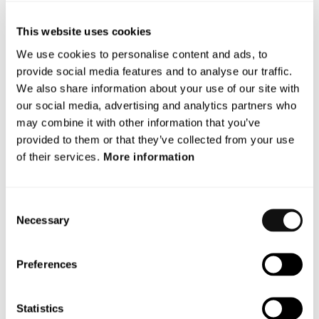
Terranets mål är att rädda liv i stadstrafiken.
This website uses cookies
Vi utvecklar banbrytande tekniklösningar för avancerat
We use cookies to personalise content and ads, to
provide social media features and to analyse our traffic.
förarstöd (ADAS) och självkörande fordon som skyddar
We also share information about your use of our site with
utsatta trafikanter från att skadas på vägen.
our social media, advertising and analytics partners who
Med hjälp av en unik, patenterad sensorteknologi
may combine it with other information that you’ve
laserskannar Terranets system BlincVision vägen och
provided to them or that they’ve collected from your use
upptäcker objekt upp till tio gånger snabbare och med högre
of their services.
More information
precision än någon annan ADAS-lösning idag.
Terranet är baserat i Lund och i Stuttgart, i hjärtat av den
Consent
europeiska bilindustrin. Sedan 2017 är bolaget noterat på
Necessary
Selection
Nasdaq First North Premier Growth Market (Nasdaq:
TERRNT-B).
Preferences
Följ vår resa på
www.blincvision.com
.
Statistics
Certified Adviser till Terranet är Mangold