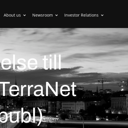
About us
Newsroom
Investor Relations
lse till
TerraNet
publ)