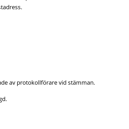
tadress.
de av protokollförare vid stämman.
gd.