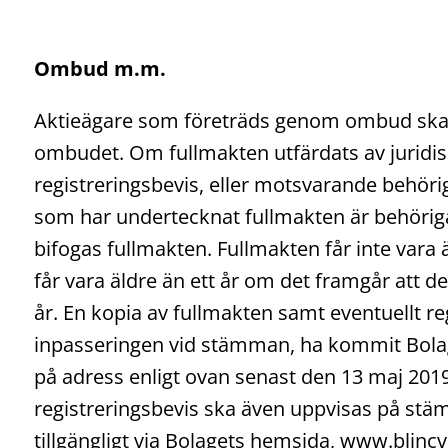
Ombud m.m.
Aktieägare som företräds genom ombud ska ut
ombudet. Om fullmakten utfärdats av juridis
registreringsbevis, eller motsvarande behöri
som har undertecknat fullmakten är behöriga
bifogas fullmakten. Fullmakten får inte vara 
får vara äldre än ett år om det framgår att de
år. En kopia av fullmakten samt eventuellt reg
inpasseringen vid stämman, ha kommit Bolage
på adress enligt ovan senast den 13 maj 2019
registreringsbevis ska även uppvisas på st
tillgängligt via Bolagets hemsida, www.blincv