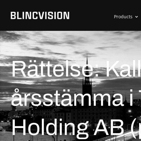
Products
Rättelse: Kalle
årsstämma i 
Holding AB (