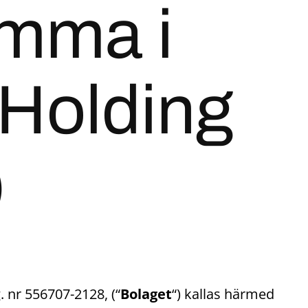
tämma i
 Holding
)
. nr 556707-2128, (“
Bolaget
“) kallas härmed