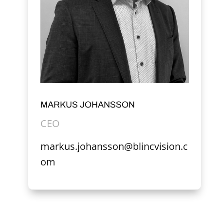
MARKUS JOHANSSON
CEO
markus.johansson@blincvision.c
om