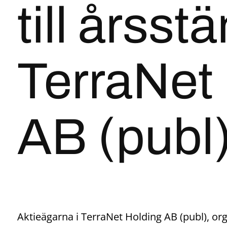
till årss
TerraNet
AB (publ
Aktieägarna i TerraNet Holding AB (publ), org