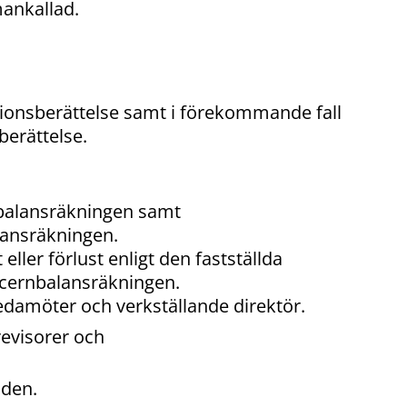
ankallad.
ionsberättelse samt i förekommande fall
erättelse.
 balansräkningen samt
ansräkningen.
eller förlust enligt den fastställda
ncernbalansräkningen.
ledamöter och verkställande direktör.
revisorer och
oden.