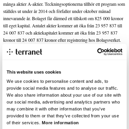
många aktier A-aktier. Teckningsoptionerna tillhör ett program som
ställdes ut under år 2014 och förfaller under oktober månad
innevarande år. Bolaget får därmed ett tillskott om 825 000 kronor
till eget kapital. Antalet aktier kommer att öka från 23 957 837 till
24 007 837 och aktiekapitalet kommer att öka från 23 957 837
kronor till 24 007 837 kronor efter registrering hos Bolagsverket.
För mer information kontakta:
Anna Gallon, CFO
This website uses cookies
investorrelations@blincvision.com
+ 46 70 332 32 62
We use cookies to personalise content and ads, to
provide social media features and to analyse our traffic.
We also share information about your use of our site with
OM TERRANET
our social media, advertising and analytics partners who
TerraNet levererar en unik patenterad mjukvaruteknologi som
may combine it with other information that you’ve
möjliggör intelligent maskin-till-maskin-kommunikation och
provided to them or that they’ve collected from your use
strömning av data, inklusive bandbreddskrävande HD-media,
of their services.
More information
oberoende av mobilnät eller andra hot spot-beroende nätverk.