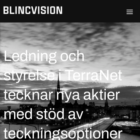
Ledning och
styrelse i TerraNet
tecknar nya aktier
med stöd av
teckningsoptioner