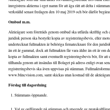
inregistrera aktierna i eget namn för att äga rätt att delta i stämm
verkställd senast fredagen den 10 maj 2019 och bör därför begäras 
Ombud m.m.
Aktieägare som företräds genom ombud ska utfärda skriftlig och 
juridisk person ska bestyrkt kopia av registreringsbevis, eller mo
undertecknat fullmakten är behöriga firmatecknare för den juridisk
än ett år gammal, dock att fullmakten får vara äldre än ett år om de
kopia av fullmakten samt eventuellt registreringsbevis bör, för a
tillhanda genom att insändas till Bolaget på adress enligt ovan se
registreringsbevis ska även uppvisas på stämman. Fullmaktsformul
www.blincvision.com, samt skickas utan kostnad till de aktieägar
Förslag till dagordning
Stämmans öppnande.
Val av ordförande på stämman och utseende av protokollföra