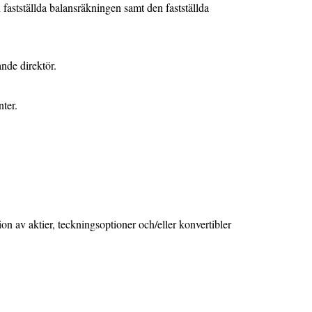
n fastställda balansräkningen samt den fastställda
ande direktör.
nter.
n av aktier, teckningsoptioner och/eller konvertibler