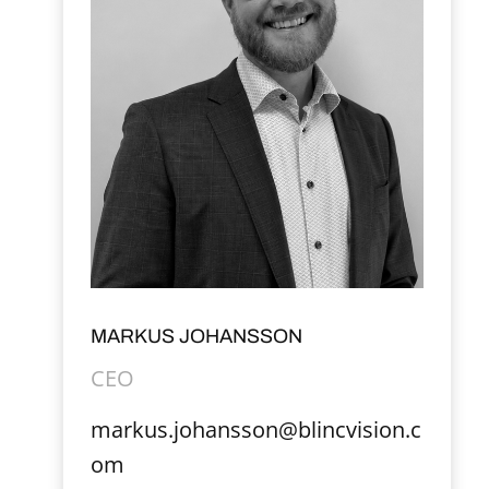
MARKUS JOHANSSON
CEO
markus.johansson@blincvision.c
om