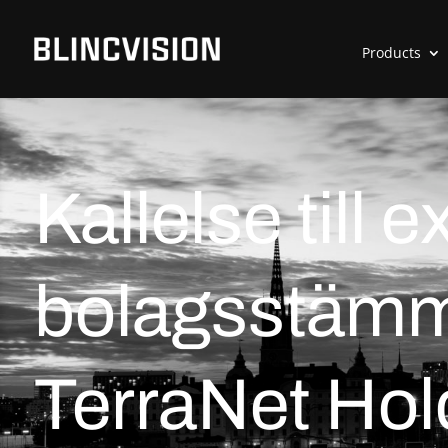
Products
Kallelse till e
bolagsstämm
TerraNet Hol