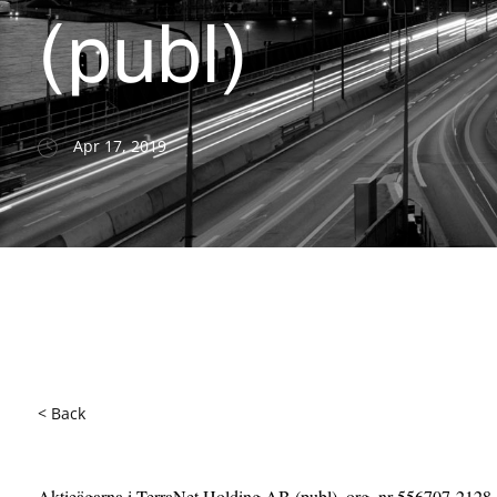
(publ)
Apr 17, 2019
< Back
Aktieägarna i TerraNet Holding AB (publ), org. nr 556707-2128,