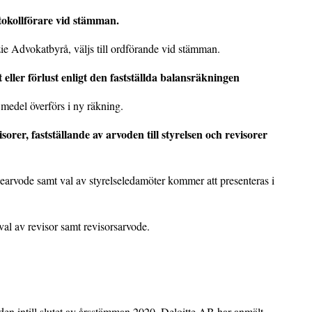
tokollförare vid stämman.
ie Advokatbyrå, väljs till ordförande vid stämman.
 eller förlust enligt den fastställda balansräkningen
 medel överförs i ny räkning.
sorer, fastställande av arvoden till styrelsen och revisorer
lsearvode samt val av styrelseledamöter kommer att presenteras i
val av revisor samt revisorsarvode.
iden intill slutet av årsstämman 2020. Deloitte AB har anmält