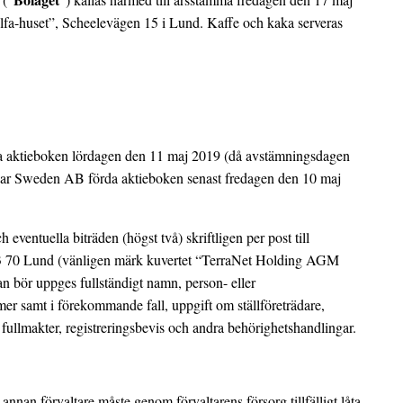
lfa-huset”, Scheelevägen 15 i Lund. Kaffe och kaka serveras
da aktieboken lördagen den 11 maj 2019 (då avstämningsdagen
clear Sweden AB förda aktieboken senast fredagen den 10 maj
ventuella biträden (högst två) skriftligen per post till
23 70 Lund (vänligen märk kuvertet “TerraNet Holding AGM
an bör uppges fullständigt namn, person- eller
er samt i förekommande fall, uppgift om ställföreträdare,
fullmakter, registreringsbevis och andra behörighetshandlingar.
annan förvaltare måste genom förvaltarens försorg tillfälligt låta