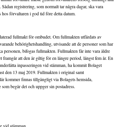
an. Sådan registrering, som normalt tar några dagar, ska vara
hos förvaltaren i god tid före detta datum.
daterad fullmakt för ombudet. Om fullmakten utfärdats av
tsvarande behörighetshandling, utvisande att de personer som har
a personen, bifogas fullmakten. Fullmakten får inte vara äldre
t framgår att den är giltig för en längre period, längst fem år. En
tt underlätta inpasseringen vid stämman, ha kommit Bolaget
nast den 13 maj 2019. Fullmakten i original samt
är kommer finnas tillgängligt via Bolagets hemsida,
e som begär det och uppger sin postadress.
re vid stämman.