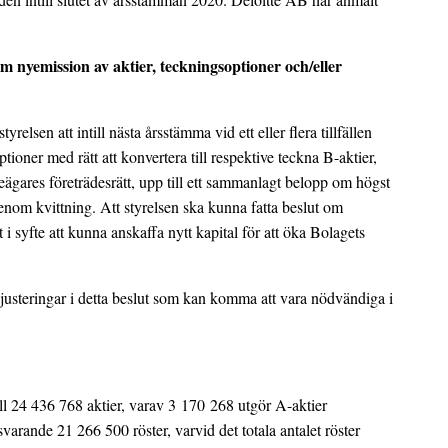
m nyemission av aktier, teckningsoptioner och/eller
elsen att intill nästa årsstämma vid ett eller flera tillfällen
ioner med rätt att konvertera till respektive teckna B-aktier,
eägares företrädesrätt, upp till ett sammanlagt belopp om högst
enom kvittning. Att styrelsen ska kunna fatta beslut om
 i syfte att kunna anskaffa nytt kapital för att öka Bolagets
 justeringar i detta beslut som kan komma att vara nödvändiga i
till 24 436 768 aktier, varav 3 170 268 utgör A-aktier
rande 21 266 500 röster, varvid det totala antalet röster