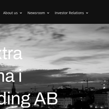
About us
Newsroom
Investor Relations
xtra
a i
ding AB