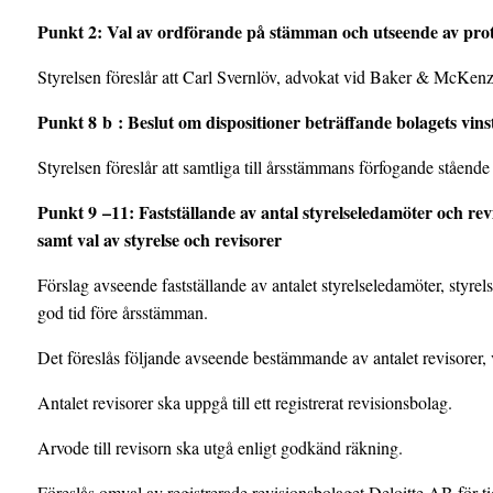
Punkt
2
: Val av ordförande på stämman och utseende av pro
Styrelsen föreslår att Carl Svernlöv, advokat vid Baker & McKenz
Punkt
8
b
: Beslut om dispositioner beträffande bolagets vinst
Styrelsen föreslår att samtliga till årsstämmans förfogande stående
Punkt
9
–
11
: Fastställande av antal styrelseledamöter och revi
samt val av styrelse och revisorer
Förslag avseende fastställande av antalet styrelseledamöter, styre
god tid före årsstämman.
Det föreslås följande avseende bestämmande av antalet revisorer, 
Antalet revisorer ska uppgå till ett registrerat revisionsbolag.
Arvode till revisorn ska utgå enligt godkänd räkning.
Föreslås omval av registrerade revisionsbolaget Deloitte AB för t