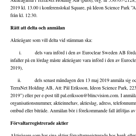
2019 kl. 13.00 i konferenslokal Square, på Ideon Science Park ”A
från kl. 12:30.
Rätt att delta och anmälan
Aktieägare som vill delta vid stämman ska:
i.
dels vara införd i den av Euroclear Sweden AB för
infaller på en lördag måste aktieägare vara införd i den av Euro
2019),
ii.
dels senast måndagen den 13 maj 2019 anmäla sig och e
TerraNet Holding AB, Att: Pål Eriksson, Ideon Science Park, 2
2019”) eller per e-post till pal.eriksson@blincvision.com. I anmäl
organisationsnummer, aktieinnehav, aktieslag, adress, telefonnumm
ombud eller biträde. Anmälan bör i förekommande fall åtföljas av 
Förvaltarregistrerade aktier
Aktieägare som har sina aktier förvaltarregistrerade hos bank eller 