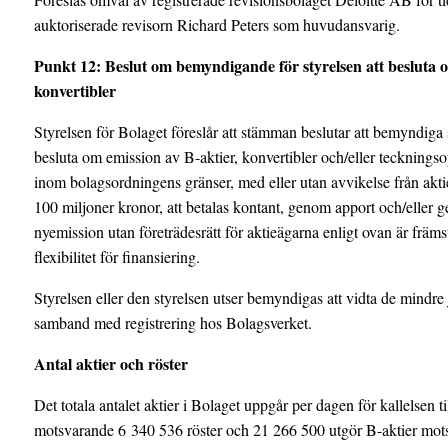
auktoriserade revisorn Richard Peters som huvudansvarig.
Punkt
12
: Beslut om bemyndigande för styrelsen att besluta o
konvertibler
Styrelsen för Bolaget föreslår att stämman beslutar att bemyndiga styr
besluta om emission av B-aktier, konvertibler och/eller teckningsopt
inom bolagsordningens gränser, med eller utan avvikelse från akti
100 miljoner kronor, att betalas kontant, genom apport och/eller g
nyemission utan företrädesrätt för aktieägarna enligt ovan är främst
flexibilitet för finansiering.
Styrelsen eller den styrelsen utser bemyndigas att vidta de mindre
samband med registrering hos Bolagsverket.
Antal aktier och röster
Det totala antalet aktier i Bolaget uppgår per dagen för kallelsen 
motsvarande 6 340 536 röster och 21 266 500 utgör B-aktier motsva