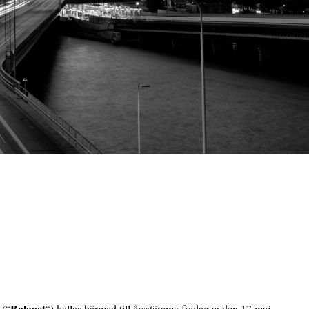
Bolaget
 (“
“) kallas härmed till årsstämma fredagen den 17 maj