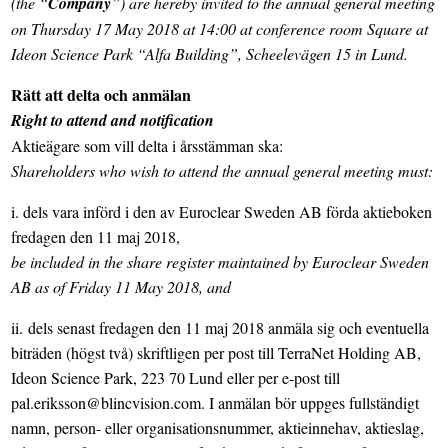
(the “
Company
”) are hereby invited to the annual general meeting
on Thursday 17 May 2018 at 14:00 at conference room Square at
Ideon Science Park “Alfa Building”, Scheelevägen 15 in Lund.
Rätt att delta och anmälan
Right to attend and notification
Aktieägare som vill delta i årsstämman ska:
Shareholders who wish to attend the annual general meeting must:
i. dels vara införd i den av Euroclear Sweden AB förda aktieboken
fredagen den 11 maj 2018,
be included in the share register maintained by Euroclear Sweden
AB as of Friday 11 May 2018, and
ii.
dels senast fredagen den 11 maj 2018 anmäla sig och eventuella
biträden (högst två) skriftligen per post till TerraNet Holding AB,
Ideon Science Park, 223 70 Lund eller per e-post till
pal.eriksson@blincvision.com. I anmälan bör uppges fullständigt
namn, person- eller organisationsnummer, aktieinnehav, aktieslag,