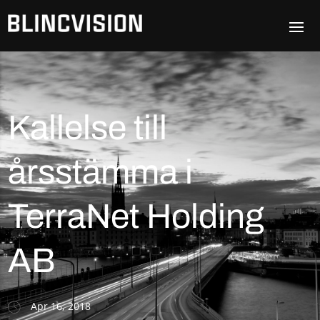
Kallelse till
årsstämma i
TerraNet Holding
AB
Apr 16, 2018