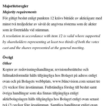
Majoritetsregler
Majority requirements
För giltigt beslut enligt punkten 12 krävs biträde av aktieägare med
minst två tredjedelar av såväl de angivna rösterna som de aktier
som är företrädda vid stämman.
A resolution in accordance with item
12
is valid where supported
by shareholders representing at least two thirds of both the votes
cast and the shares represented at the general meeting.
Övrigt
Other
Kopior av redovisningshandlingar, revisionsberättelse och
fullmaktsformulär hålls tillgängliga hos Bolaget på adress enligt
ovan och på Bolagets webbplats, www.blincvision.com senast tre
(3) veckor före årsstämman. Fullständiga förslag till beslut samt
övriga handlingar som ska finnas tillgängliga enligt
aktiebolagslagen hålls tillgängliga hos Bolaget enligt ovan senast
två (2) veckor före årsstämman. Samtliga handlingar enligt ovan