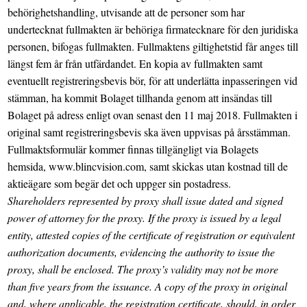
behörighetshandling, utvisande att de personer som har
undertecknat fullmakten är behöriga firmatecknare för den juridiska
personen, bifogas fullmakten. Fullmaktens giltighetstid får anges till
längst fem år från utfärdandet. En kopia av fullmakten samt
eventuellt registreringsbevis bör, för att underlätta inpasseringen vid
stämman, ha kommit Bolaget tillhanda genom att insändas till
Bolaget på adress enligt ovan senast den 11 maj 2018. Fullmakten i
original samt registreringsbevis ska även uppvisas på årsstämman.
Fullmaktsformulär kommer finnas tillgängligt via Bolagets
hemsida, www.blincvision.com, samt skickas utan kostnad till de
aktieägare som begär det och uppger sin postadress.
Shareholders represented by proxy shall issue dated and signed
power of attorney for the proxy. If the proxy is issued by a legal
entity, attested copies of the certificate of registration or equivalent
authorization documents, evidencing the authority to issue the
proxy, shall be enclosed. The proxy’s validity may not be more
than five years from the issuance. A copy of the proxy in original
and, where applicable, the registration certificate, should, in order