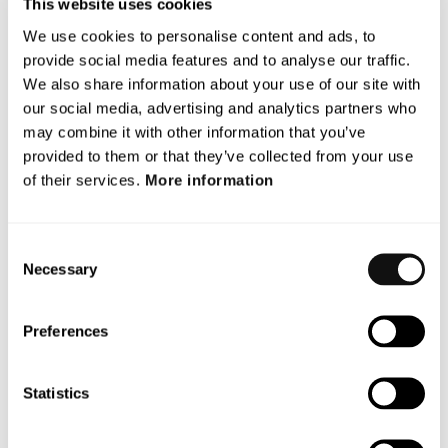
This website uses cookies
Föreslås omval av styrelseledamöterna Christian Lagerling, Conny
We use cookies to personalise content and ads, to
Larsson, Dan Olofsson, Anders Rantén samt Stefan Persson.
provide social media features and to analyse our traffic.
Vidare föreslås att Christian Lagerling omväljs som
We also share information about your use of our site with
styrelseordförande.
our social media, advertising and analytics partners who
It is proposed to re-elect the directors Christian Lagerling, Conny
may combine it with other information that you’ve
Larsson, Dan Olofsson, Anders Rantén and Stefan Persson.
provided to them or that they’ve collected from your use
Furthermore, Christian Lagerling is proposed to be re-elected as
of their services.
More information
chairman of the board of directors.
Eventuella förslag på ytterligare ledamöter kommer att presenteras
Consent
senast på årsstämman.
Necessary
Selection
Proposal regarding additional directors will be presented no later
than on the annual general meeting.
Preferences
Omval av registrerade revisionsbolaget Deloitte AB för tiden intill
slutet av årsstämman 2019. Deloitte AB har anmält auktoriserade
Statistics
revisorn Richard Peters som huvudansvarig.
Re-election of the registered audit firm Deloitte AB for the period