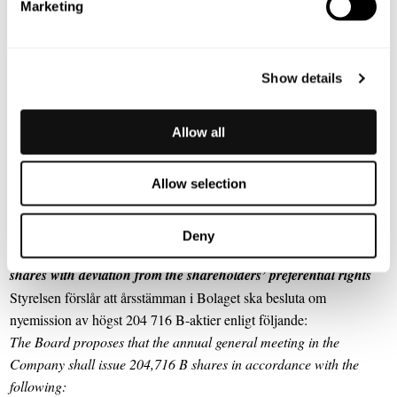
until the end of the annual general meeting 2019. Deloitte AB has
Marketing
announced its appointment of Richard Peters as main responsible
auditor.
Show details
Information om de till omval föreslagna ledamöterna finns på
Bolagets hemsida och i årsredovisningen för 2017.
Information regarding the for re-election proposed directors is
Allow all
available at the Company website and in the annual accounts for
2017.
Allow selection
Punkt 12: Beslut om nyemission av högst 204 716 B-aktier med
avvikelse från aktieägarnas företrädesrätt
Deny
Item 12: Resolution regarding issue of a maximum of 204,716 B
shares with deviation from the shareholders’ preferential rights
Styrelsen förslår att årsstämman i Bolaget ska besluta om
nyemission av högst 204 716
B-aktier enligt följande:
The Board proposes that the annual general meeting in the
Company shall issue 204,716 B shares in accordance with the
following: