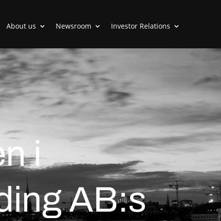
About us
Newsroom
Investor Relations
n i
ding AB:s