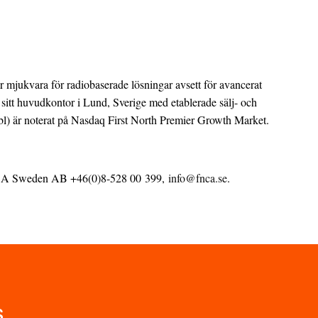
ar mjukvara för radiobaserade lösningar avsett för avancerat
itt huvudkontor i Lund, Sverige med etablerade sälj- och
) är noterat på Nasdaq First North Premier Growth Market.
 FNCA Sweden AB
+46(0)8-528 00 399,
info@fnca.se
.
s