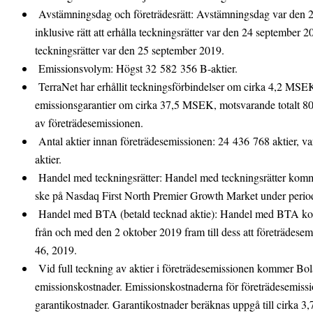
Avstämningsdag och företrädesrätt: Avstämningsdag var den 26
inklusive rätt att erhålla teckningsrätter var den 24 september 20
teckningsrätter var den 25 september 2019.
Emissionsvolym: Högst 32 582 356 B-aktier.
TerraNet har erhållit teckningsförbindelser om cirka 4,2 MSE
emissionsgarantier om cirka 37,5 MSEK, motsvarande totalt 80
av företrädesemissionen.
Antal aktier innan företrädesemissionen: 24 436 768 aktier, v
aktier.
Handel med teckningsrätter: Handel med teckningsrätter komm
ske på Nasdaq First North Premier Growth Market under perio
Handel med BTA (betald tecknad aktie): Handel med BTA kom
från och med den 2 oktober 2019 fram till dess att företrädesem
46, 2019.
Vid full teckning av aktier i företrädesemissionen kommer Bola
emissionskostnader. Emissionskostnaderna för företrädesemiss
garantikostnader. Garantikostnader beräknas uppgå till cirka 