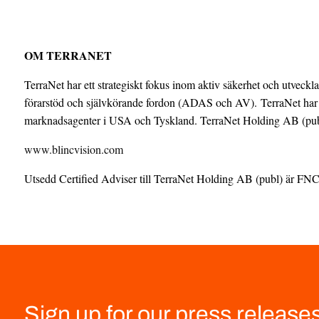
OM TERRANET
TerraNet har ett strategiskt fokus inom aktiv säkerhet och utveckl
förarstöd och självkörande fordon (ADAS och AV). TerraNet har s
marknadsagenter i USA och Tyskland. TerraNet Holding AB (publ
www.blincvision.com
Utsedd Certified Adviser till TerraNet Holding AB (publ) är
Sign up for our press release