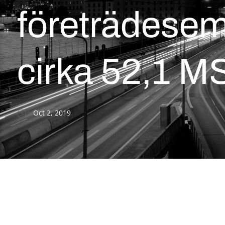
företrädese
cirka 52,1 
Oct 2, 2019