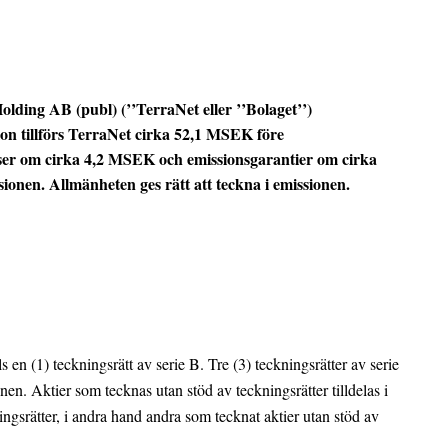
lding AB (publ) (’’TerraNet eller ’’Bolaget’’)
ion tillförs TerraNet cirka 52,1 MSEK före
lser om cirka 4,2 MSEK och emissionsgarantier om cirka
ionen. Allmänheten ges rätt att teckna i emissionen
.
ls en (1) teckningsrätt av serie B. Tre (3) teckningsrätter av serie
onen. Aktier som tecknas utan stöd av teckningsrätter tilldelas i
ngsrätter, i andra hand andra som tecknat aktier utan stöd av