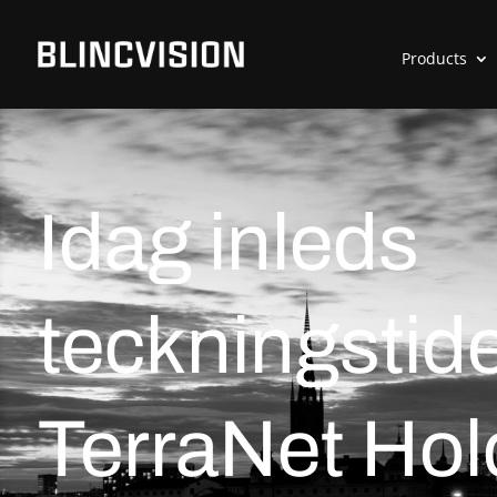
Products
Idag inleds
teckningstide
TerraNet Hol