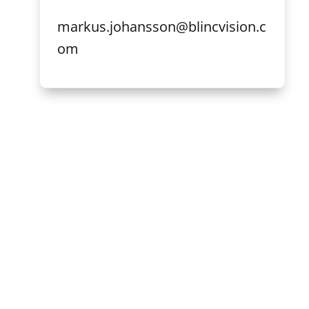
markus.johansson@blincvision.c
om