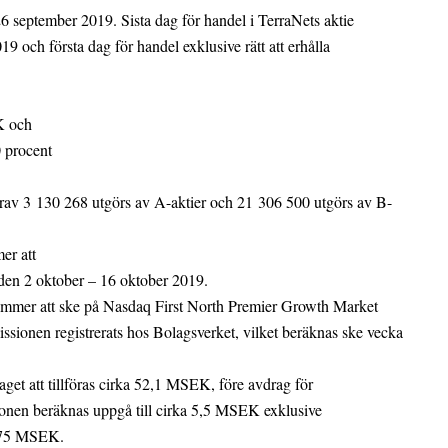
 september 2019. Sista dag för handel i TerraNets aktie
19 och första dag för handel exklusive rätt att erhålla
K och
 procent
arav 3 130 268 utgörs av A-aktier och 21 306 500 utgörs av B-
er att
den 2 oktober – 16 oktober 2019.
mer att ske på Nasdaq First North Premier Growth Market
issionen registrerats hos Bolagsverket, vilket beräknas ske vecka
get att tillföras cirka 52,1 MSEK, före avdrag för
ionen beräknas uppgå till cirka 5,5 MSEK exklusive
3,75 MSEK.