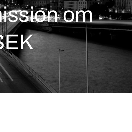
mission om
MSEK