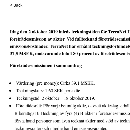
< Back
Idag den 2 oktober 2019 inleds teckningstiden för TerraNet Ho
företrädesemission av aktier. Vid fulltecknad företrädesemiss
emissionskostnader. TerraNet har erhållit teckningsförbinde
37,5 MSEK, motsvarande totalt 80 procent av företrädesemiss
Företrädesemissionen i sammandrag
Värdering (pre money): Cirka 39,1 MSEK.
Teckningskurs: 1,60 SEK per aktie.
Teckningstid: 2 oktober – 18 oktober 2019.
Företrädesrätt: För varje befintlig aktie, oavsett aktieslag, erhål
B berättigar till teckning av fyra (4) B-aktier i företrädesemissi
första hand personer som även tecknat aktier med stöd av teckni
teckningsrätter och i tredje hand emissionsgaranter.