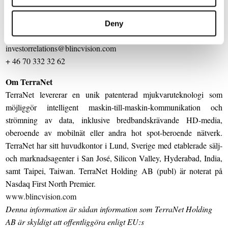
För ytterligare information kontakta:
Deny
Pär-Olof Johannesson, VD
investorrelations@blincvision.com
+ 46 70 332 32 62
Om TerraNet
TerraNet levererar en unik patenterad mjukvaruteknologi som
möjliggör intelligent maskin-till-maskin-kommunikation och
strömning av data, inklusive bredbandskrävande HD-media,
oberoende av mobilnät eller andra hot spot-beroende nätverk.
TerraNet har sitt huvudkontor i Lund, Sverige med etablerade sälj-
och marknadsagenter i San José, Silicon Valley, Hyderabad, India,
samt Taipei, Taiwan. TerraNet Holding AB (publ) är noterat på
Nasdaq First North Premier.
www.blincvision.com
Denna information är sådan information som TerraNet Holding
AB är skyldigt att offentliggöra enligt EU:s