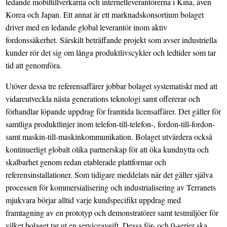
ledande mobiltillverkarna och internetleverantörerna i Kina, även
Korea och Japan. Ett annat är ett marknadskonsortium bolaget
driver med en ledande global leverantör inom aktiv
fordonssäkerhet. Särskilt beträffande projekt som avser industriella
kunder rör det sig om långa produktlivscykler och ledtider som tar
tid att genomföra.
Utöver dessa tre referensaffärer jobbar bolaget systematiskt med att
vidareutveckla nästa generations teknologi samt offererar och
förhandlar löpande uppdrag för framtida licensaffärer. Det gäller för
samtliga produktlinjer inom telefon-till-telefon-, fordon-till-fordon-
samt maskin-till-maskinkommunikation. Bolaget utvärdera också
kontinuerligt globalt olika partnerskap för att öka kundnytta och
skalbarhet genom redan etablerade plattformar och
referensinstallationer. Som tidigare meddelats när det gäller själva
processen för kommersialisering och industrialisering av Terranets
mjukvara börjar alltid varje kundspecifikt uppdrag med
framtagning av en prototyp och demonstratörer samt testmiljöer för
vilket bolaget tar ut en serviceavgift. Dessa för- och 0-serier ska