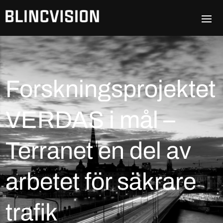
Forskningsprojektet
VERDAS i mål –
Terranet en del av
arbetet för säkrare
trafik