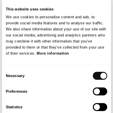
2026 med testscenarier för robusthet, baserade på
verkliga olycksdata. Genom att scenarierna ställer högre
This website uses cookies
krav på framtidens förarstödssystem bidrar de till att
We use cookies to personalise content and ads, to
utvecklingen går mot säkrare trafikmiljöer och i
provide social media features and to analyse our traffic.
förlängningen färre dödade och allvarligt skadade
We also share information about your use of our site with
fotgängare”, säger Mats Petersson, projektledare för
our social media, advertising and analytics partners who
VERDAS på AstaZero och Senior Product Manager på
may combine it with other information that you’ve
Terranet.
provided to them or that they’ve collected from your use
of their services.
More information
Avslutningseventet på RISE Proving Ground AstaZero
samlade representanter från alla medverkande parter
samt Euro NCAP och Vinnova. Presentationer gjordes av
Consent
AstaZero, Euro NCAP och projektgruppen. Deltagarna
Necessary
Selection
fick ta del av projektmetodiken, genomföranden och
resultat från det gångna året. Eventet avslutades med
Preferences
en framåtblick mot nästa steg – det nystartade
fortsättningsprojektet VERDAS 2, där Terranet deltar.
Statistics
För mer information, kontakta: