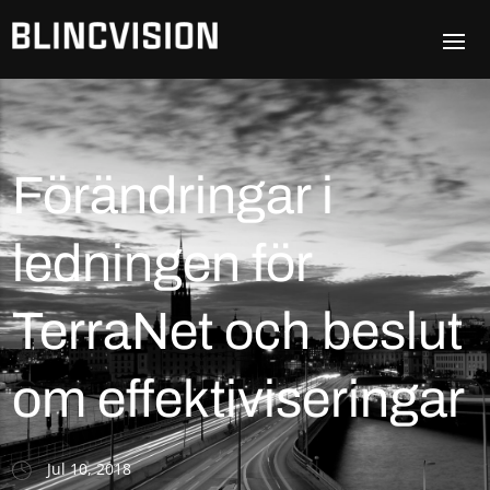
Förändringar i
ledningen för
TerraNet och beslut
om effektiviseringar
Jul 10, 2018