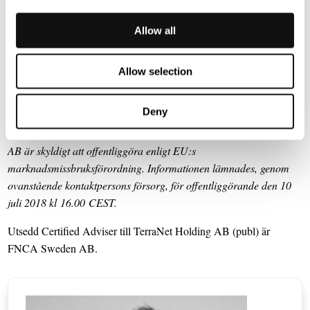
TerraNet utvecklar mjukvara och innehar patent som möjliggör
offline kommunikation mellan människor, datorer och maskiner.
Allow all
TerraNet har sitt huvudkontor i Lund, Sverige med etablerade sälj-
och marknadsagenter i USA, Kina och Indien. TerraNet Holding
Allow selection
AB (publ) är noterat på Nasdaq First North Premier.
www.blincvision.com
Deny
Denna information är sådan information som TerraNet Holding
AB är skyldigt att offentliggöra enligt EU:s
marknadsmissbruksförordning. Informationen lämnades, genom
ovanstående kontaktpersons försorg, för offentliggörande den 10
juli 2018 kl 16.00 CEST.
Utsedd Certified Adviser till TerraNet Holding AB (publ) är
FNCA Sweden AB.