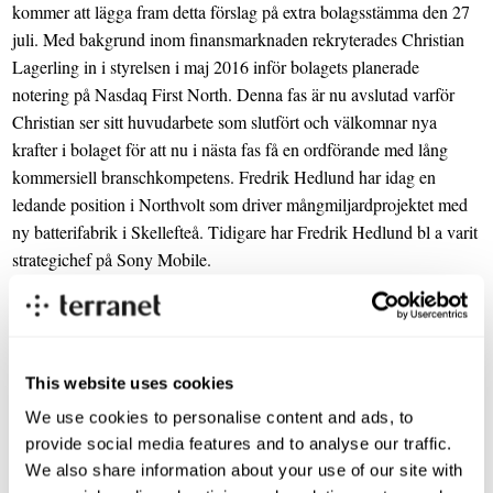
kommer att lägga fram detta förslag på extra bolagsstämma den 27
juli. Med bakgrund inom finansmarknaden rekryterades Christian
Lagerling in i styrelsen i maj 2016 inför bolagets planerade
notering på Nasdaq First North. Denna fas är nu avslutad varför
Christian ser sitt huvudarbete som slutfört och välkomnar nya
krafter i bolaget för att nu i nästa fas få en ordförande med lång
kommersiell branschkompetens. Fredrik Hedlund har idag en
ledande position i Northvolt som driver mångmiljardprojektet med
ny batterifabrik i Skellefteå. Tidigare har Fredrik Hedlund bl a varit
strategichef på Sony Mobile.
Nuvarande VD P-O Johannesson har ett brett globalt kontaktnät.
Styrelsen kommer att föreslå bolagsstämman att P-O Johannesson
väljs in i styrelsen. Han kommer utifrån rollen vice ordförande att
This website uses cookies
få en aktiv tjänst och arbeta med globala affärer, som är viktigt dels
för nya licensaffärer men också för strukturaffärer.
We use cookies to personalise content and ads, to
provide social media features and to analyse our traffic.
TerraNets nuvarande utvecklingschef Ola Samuelsson kommer att
We also share information about your use of our site with
utses till ny VD i samband med bolagsstämman. Ola har ett gediget