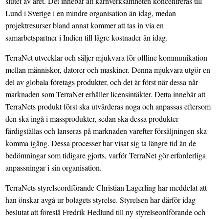
slutet av året. Det innebär att kärnverksamheten koncentreras till
Lund i Sverige i en mindre organisation än idag, medan
projektresurser bland annat kommer att tas in via en
samarbetspartner i Indien till lägre kostnader än idag.
TerraNet utvecklar och säljer mjukvara för offline kommunikation
mellan människor, datorer och maskiner. Denna mjukvara utgör en
del av globala företags produkter, och det är först när dessa når
marknaden som TerraNet erhåller licensintäkter. Detta innebär att
TerraNets produkt först ska utvärderas noga och anpassas eftersom
den ska ingå i massprodukter, sedan ska dessa produkter
färdigställas och lanseras på marknaden varefter försäljningen ska
komma igång. Dessa processer har visat sig ta längre tid än de
bedömningar som tidigare gjorts, varför TerraNet gör erforderliga
anpassningar i sin organisation.
TerraNets styrelseordförande Christian Lagerling har meddelat att
han önskar avgå ur bolagets styrelse. Styrelsen har därför idag
beslutat att föreslå Fredrik Hedlund till ny styrelseordförande och