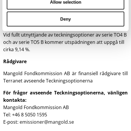
Vid fullt utnyttjande av teckningsoptioner av serie TO5 B
Allow selection
kommer utspädningen att uppgå till cirka 4,23 %
(baserat på antagandet att samtliga teckningsoptioner
Deny
av serie TO4 B utnyttjas för teckning av aktier).
Vid fullt utnyttjande av teckningsoptioner av serie TO4 B
och av serie TO5 B kommer utspädningen att uppgå till
cirka 9,14 %.
Rådgivare
Mangold Fondkommission AB är finansiell rådgivare till
Terranet avseende Teckningsoptionerna
För frågor avseende Teckningsoptionerna, vänligen
kontakta:
Mangold Fondkommission AB
Tel: +46 8 5050 1595
E-post:
emissioner@mangold.se