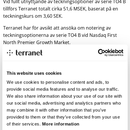
Vid fullt utnyttjande av teckningsoptioner av serie TO4 B
tillförs Terranet totalt cirka 51,6 MSEK, baserat på en
teckningskurs om 3,60 SEK.
Terranet har för avsikt att ansöka om notering av
teckningsoptionerna av serie TO4 B vid Nasdaq First
North Premier Growth Market.
Teckningsoptioner av serie TO5 B
Totalt emitteras 12 321 546 teckningsoptioner av serie
TO5 B, varav 6 160 773 till långivaren Formue Nord
This website uses cookies
Fokus A/S och 6 160 773 till aktieägare i Bolaget.
We use cookies to personalise content and ads, to
provide social media features and to analyse our traffic.
Varje teckningsoption av serie TO5 B ger rätt att teckna
We also share information about your use of our site with
en (1) ny aktie i Bolaget mot kontant betalning
our social media, advertising and analytics partners who
motsvarande 70 procent av den volymviktade
may combine it with other information that you’ve
genomsnittskursen i Bolagets aktie på Nasdaq First
provided to them or that they’ve collected from your use
North Premier Growth Market under perioden från och
of their services.
More information
med den 24 februari 2023 till och med den 9 mars 2023,