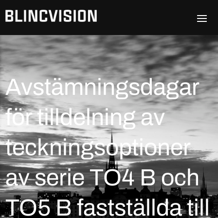
Avstämningsdagar
för tilldelning av
teckningsoptioner
av serie TO4 B och
TO5 B fastställda till