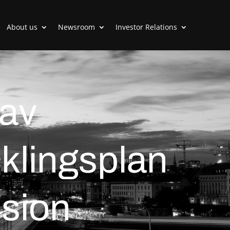
About us
Newsroom
Investor Relations
 av
klingsplan
Vision