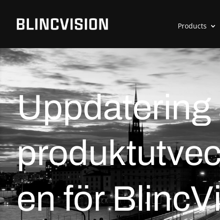
Products
Uppdatering
produktutvec
en för Blinc