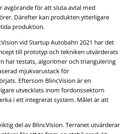
r avgörande för att sluta avtal med
törer. Därefter kan produkten ytterligare
mtida produktion.
Vision vid Startup Autobahn 2021 har det
ncept till prototyp och tekniken utvärderats
n har testats, algoritmer och triangulering
aserad mjukvarustack för
rjats. Eftersom BlincVision är en
digare utvecklats inom fordonssektorn
rka i ett integrerat system. Målet är att
ktig del av BlincVision. Terranet utvärderar