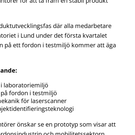
ntörer för att ta fram en stabil produkt
oduktutvecklingsfas där alla medarbetare
toriet i Lund under det första kvartalet
 på ett fordon i testmiljö kommer att äga
jande:
i laboratoriemiljö
på fordon i testmiljö
mekanik för laserscanner
jektidentifieringsteknologi
ntörer önskar se en prototyp som visar att
 fordonsindustrin och mobilitetssektorn.