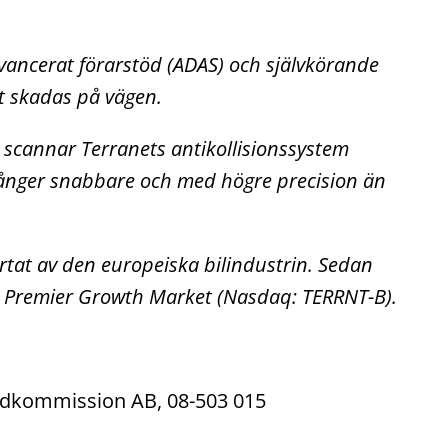
avancerat förarstöd (ADAS) och självkörande
t skadas på vägen.
i
scannar
Terranets
antikollisionssystem
 gånger snabbare och med högre precision än
järtat av den europeiska bilindustrin. Sedan
 Premier
Growth
Market (Nasdaq: TERRNT-B).
Fondkommission AB, 08-503 015