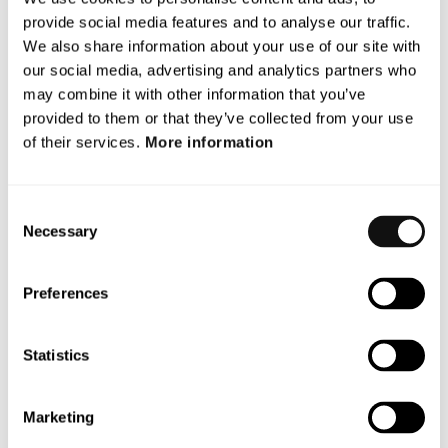
Om Terranet
provide social media features and to analyse our traffic.
Terranet (Nasdaq: TERRNT-B.ST). Med visionen att rädda
We also share information about your use of our site with
liv utvecklar Terranet sensorteknologi för
our social media, advertising and analytics partners who
kollisionsvarning i trafiken. Bolaget levererar mjukvara
may combine it with other information that you’ve
med tillämningar för avancerat förarstöd och autonoma
provided to them or that they’ve collected from your use
fordon. Bolaget var exklusivt utvalt till
of their services.
More information
innovationsplattformen Startup Autobahn vid två
tillfällen under 2021. Företaget har verksamhet i Lund
Consent
och Stuttgart. Terranet AB (publ) är listat på
Necessary
Selection
Nasdaq First North Premier Growth Market. Läs mer
på:
www.blincvision.com
.
Preferences
Denna information är sådan information som Terranet
AB är skyldigt att offentliggöra enligt EU:s
Statistics
marknadsmissbruksförordning. Informationen
lämnades, genom ovanstående kontaktpersons försorg,
för offentliggörande den 4 februari 2022 kl. 10.30 CET.
Marketing