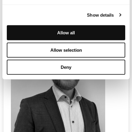
Utsedd Certified Adviser till Terranet AB är Mangold
Fondkommission AB, 08-503 015 50,
ca@mangold.se
Show details
Allow all
Allow selection
Deny