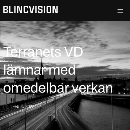
Terranets VD
lämnar med
omedelbar verkan
Feb 4, 2022