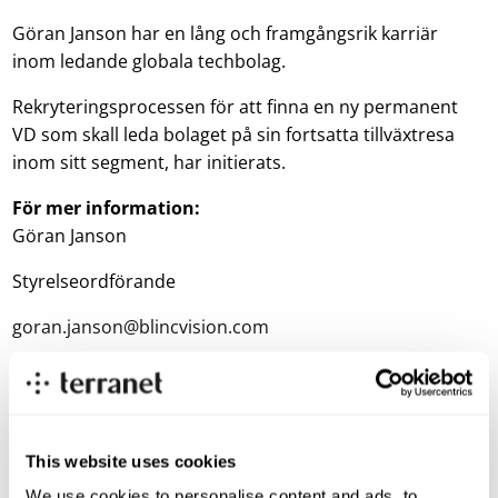
Göran Janson har en lång och framgångsrik karriär
inom ledande globala techbolag.
Rekryteringsprocessen för att finna en ny permanent
VD som skall leda bolaget på sin fortsatta tillväxtresa
inom sitt segment, har initierats.
För mer information:
Göran Janson
Styrelseordförande
goran.janson@blincvision.com
Thomas Falkenberg
CFO
thomas.falkenberg@blincvision.com
This website uses cookies
+ 46 703 360 346
We use cookies to personalise content and ads, to