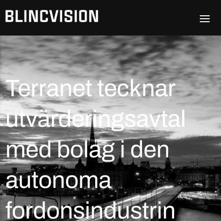
Terranet tecknar
utvärderingsavtal
med bolag i den
autonoma
fordonsindustrin