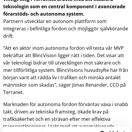
teknologin som en central komponent i avancerade
förarstöds- och autonoma system.
Partnern utvecklar en autonom plattform som
integreras i befintliga fordon och möjliggör självkörande
drift.
“Att en aktör inom autonoma fordon vill testa vår MVP
bekräftar att BlincVision ligger rätt i tiden. Det visar att
vår teknologi bidrar till utvecklingen mot säkrare och
mer tillförlitliga system. BlincVisions huvudsyfte har från
början varit att rädda liv i trafiken och minska antalet
människor som skadas”, säger Jonas Renander, CCO på
Terranet.
Marknaden för autonoma fordon förväntas växa i snabb
takt, driven av tekniska framsteg, ökade krav på
trafiksäkerhet och en strävan efter mer effektiva
transportlösningar. I takt med att automatiserade