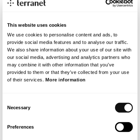
system blir en naturlig del av framtidens mobilitet ökar
behovet av sensorteknik som möjliggör snabb detektion
i alla miljöer och det är just där BlincVision gör skillnad.
This website uses cookies
Avtalet innebär inga ekonomiska åtaganden mellan
We use cookies to personalise content and ads, to
parterna.
provide social media features and to analyse our traffic.
För mer information, kontakta:
We also share information about your use of our site with
Lars Lindell, vd
our social media, advertising and analytics partners who
E-mail: lars.lindell@blincvision.com
may combine it with other information that you’ve
Om Terranet AB (publ)
provided to them or that they’ve collected from your use
Terranets mål är att rädda liv i stadstrafiken. Vi utvecklar
of their services.
More information
banbrytande tekniklösningar för avancerat förarstöd (ADAS)
och självkörande fordon med fokus på att skydda utsatta
trafikanter från att skadas i trafiken. Med hjälp av en unik
Consent
Necessary
och patenterad sensorteknologi laserskannar Terranets
Selection
system BlincVision vägen och upptäcker objekt upp till tio
gånger snabbare än någon annan ADAS-lösning på
Preferences
marknaden i dag.