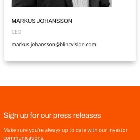
MARKUS JOHANSSON
CEO
markus.johansson@blincvision.com
Sign up for our press releases
Make sure you’re always up to date with our investor
communications.