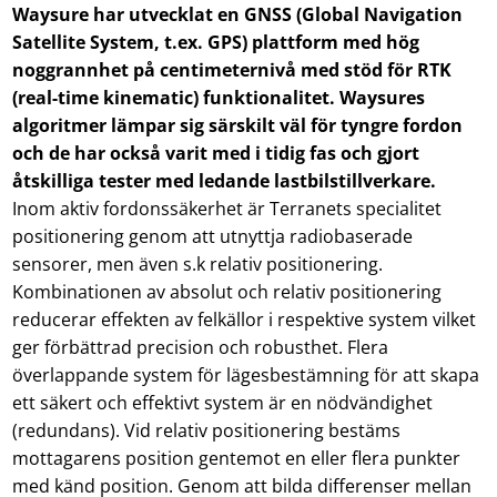
Waysure har utvecklat en GNSS (Global Navigation
Satellite System, t.ex. GPS) plattform med hög
noggrannhet på centimeternivå med stöd för RTK
(real-time kinematic) funktionalitet. Waysures
algoritmer lämpar sig särskilt väl för tyngre fordon
och de har också varit med i tidig fas och gjort
åtskilliga tester med ledande lastbilstillverkare.
Inom aktiv fordonssäkerhet är Terranets specialitet
positionering genom att utnyttja radiobaserade
sensorer, men även s.k relativ positionering.
Kombinationen av absolut och relativ positionering
reducerar effekten av felkällor i respektive system vilket
ger förbättrad precision och robusthet. Flera
överlappande system för lägesbestämning för att skapa
ett säkert och effektivt system är en nödvändighet
(redundans). Vid relativ positionering bestäms
mottagarens position gentemot en eller flera punkter
med känd position. Genom att bilda differenser mellan