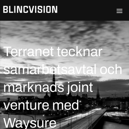
Terranet tecknar
samarbetsavtal och
marknads joint
venture med
Waysure