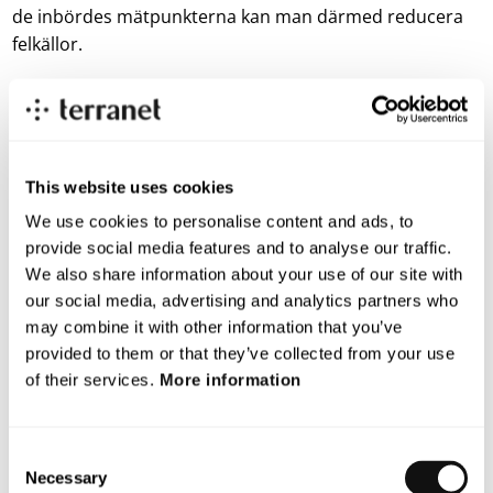
de inbördes mätpunkterna kan man därmed reducera
felkällor.
“Vi är mycket nöjda att ingå detta samarbete. Syftet är
att gemensamt adressera en betydande tillväxtmarknad
och därmed kunna accelerera kommersialiseringen
med ett bredare utbud. Detta ger också Terranet en
This website uses cookies
hävstång utifrån samarbetet med Qualcomm, säger
We use cookies to personalise content and ads, to
Terranets VD Pär-Olof Johannesson.
provide social media features and to analyse our traffic.
Nästa vecka genomförs en intervju med Waysures VD
We also share information about your use of our site with
James Tidd.
our social media, advertising and analytics partners who
may combine it with other information that you’ve
För mer information kontakta:
provided to them or that they’ve collected from your use
of their services.
More information
Pär-Olof Johannesson, VD
parolof.johannesson@blincvision.com
+ 46 70 742 5018
Consent
Necessary
Selection
Christina Björnström, SVP Key Account Manager