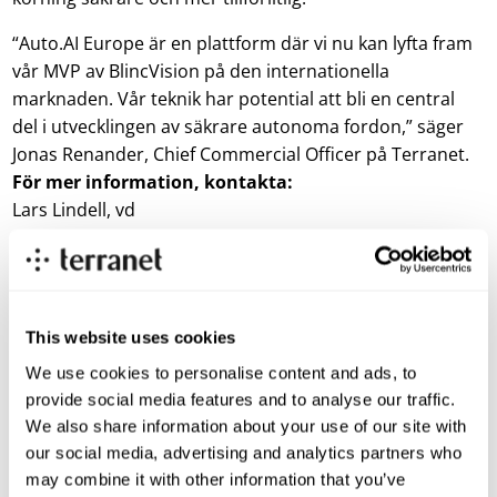
“Auto.AI Europe är en plattform där vi nu kan lyfta fram
vår MVP av BlincVision på den internationella
marknaden. Vår teknik har potential att bli en central
del i utvecklingen av säkrare autonoma fordon,” säger
Jonas Renander, Chief Commercial Officer på Terranet.
För mer information, kontakta:
Lars Lindell, vd
E-mail: lars.lindell@blincvision.com
Om Terranet AB (publ)
Terranets mål är att rädda liv i stadstrafiken. Vi utvecklar
banbrytande tekniklösningar för avancerat förarstöd (ADAS)
This website uses cookies
och självkörande fordon med fokus på att skydda utsatta
We use cookies to personalise content and ads, to
trafikanter från att skadas i trafiken. Med hjälp av en unik
provide social media features and to analyse our traffic.
och patenterad sensorteknologi laserskannar Terranets
We also share information about your use of our site with
system BlincVision vägen och upptäcker objekt upp till tio
our social media, advertising and analytics partners who
gånger snabbare och med högre precision än någon annan
may combine it with other information that you’ve
ADAS-lösning på marknaden i dag.