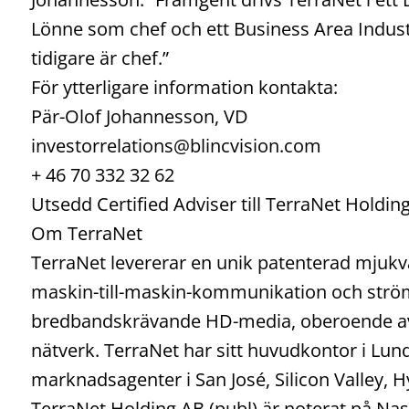
Lönne som chef och ett Business Area Industr
tidigare är chef.”
För ytterligare information kontakta:
Pär-Olof Johannesson, VD
investorrelations@blincvision.com
+ 46 70 332 32 62
Utsedd Certified Adviser till TerraNet Holdi
Om TerraNet
TerraNet levererar en unik patenterad mjukv
maskin-till-maskin-kommunikation och ström
bredbandskrävande HD-media, oberoende av 
nätverk. TerraNet har sitt huvudkontor i Lund
marknadsagenter i San José, Silicon Valley, H
TerraNet Holding AB (publ) är noterat på Nas