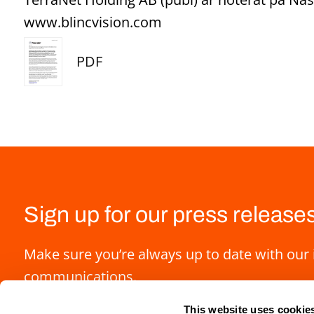
www.blincvision.com
PDF
Sign up for our press release
Make sure you’re always up to date with our 
communications.
This website uses cookie