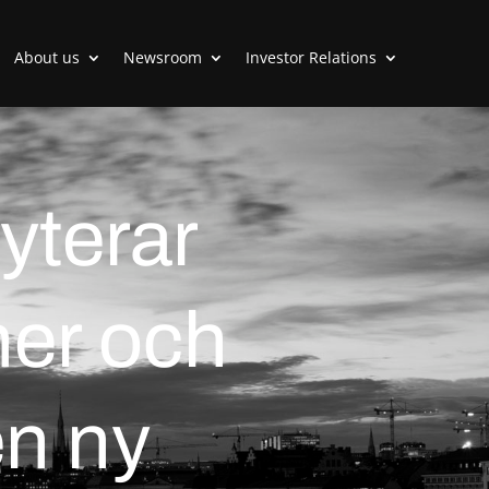
About us
Newsroom
Investor Relations
yterar
ner och
en ny