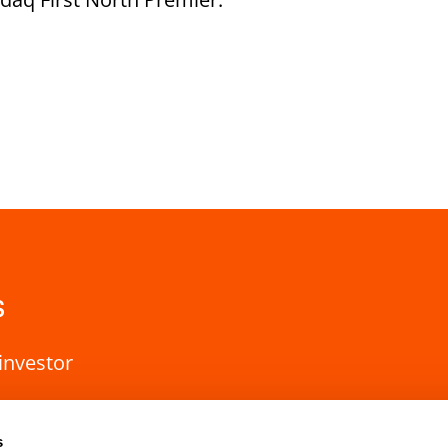
s
investor
s