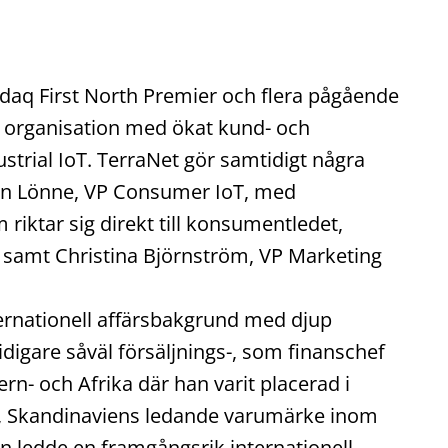
daq First North Premier och flera pågående
y organisation med ökat kund- och
rial IoT. TerraNet gör samtidigt några
tian Lönne, VP Consumer IoT, med
iktar sig direkt till konsumentledet,
samt Christina Björnström, VP Marketing
ernationell affärsbakgrund med djup
igare såväl försäljnings-, som finanschef
n- och Afrika där han varit placerad i
h, Skandinaviens ledande varumärke inom
 ledde en framgångsrik internationell