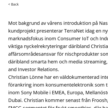
< Back
Mot bakgrund av vårens introduktion på Nas
kundprojekt presenterar TerraNet idag en n
marknadsfokus inom Consumer IoT och Indust
viktiga nyckelrekryteringar däribland Chris
affärsområdesansvar för nischprodukter som r
däribland smarta hem och media streaming, 
and Investor Relations.
Christian Lönne har en väldokumenterad int
förankring inom konsumentelektronik som tid
inom Sony Mobile i EMEA, Europa, Mellanöster
Dubai. Christian kommer senast från Froos
FMCG segmentet för frukt smoothies, där han