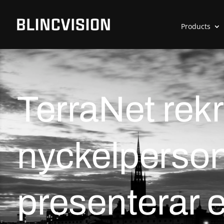
Products
TerraNet rekr
nyckelperso
presenterar 