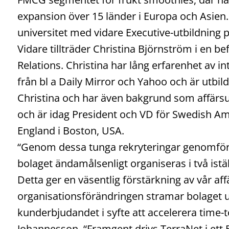
expansion över 15 länder i Europa och Asien.
universitet med vidare Executive-utbildning
Vidare tillträder Christina Björnström i en b
Relations. Christina har lång erfarenhet av in
från bl a Daily Mirror och Yahoo och är utbild
Christina och har även bakgrund som affärsut
och är idag President och VD för Swedish
England i Boston, USA.
“Genom dessa tunga rekryteringar genomför 
bolaget ändamålsenligt organiseras i två istä
Detta ger en väsentlig förstärkning av vår 
organisationsförändringen stramar bolaget 
kunderbjudandet i syfte att accelerera time-
Johannesson. “Framgent drivs TerraNet i ett