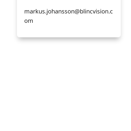
markus.johansson@blincvision.c
om