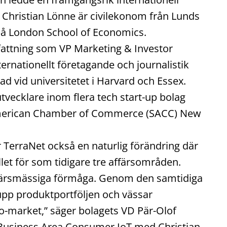
 Christian Lönne är civilekonom från Lunds
 på London School of Economics.
efattning som VP Marketing & Investor
ternationellt företagande och journalistik
ad vid universitetet i Harvard och Essex.
vecklare inom flera tech start-up bolag
 American Chamber of Commerce (SACC) New
TerraNet också en naturlig förändring där
llet för som tidigare tre affärsområden.
affärsmässiga förmåga. Genom den samtidiga
upp produktportföljen och vässar
to-market,” säger bolagets VD Pär-Olof
 Business Area Consumer IoT med Christian