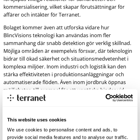
kommersialisering, vilket skapar förutsättningar för
affärer och intäkter för Terranet.
Bolaget kommer även att utforska vidare hur
BlincVisions teknologi kan användas inom fler
sammanhang där snabb detektion gör verklig skillnad.
Möjliga områden är exempelvis försvar, där teknologin
bidrar till ökad säkerhet och situationsmedvetenhet i
komplexa miljöer. Inom industri och logistik kan den
stärka effektiviteten i produktionsanläggningar och
automatiserade flöden. Även inom jordbruk öppnas
möjligheter, till exempel för att upptäcka hinder vid
automatiserad maskinkörning eller skapa säkrare
arbetsmiljöer. Genom att bredda
användningsområdena öppnar Terranet dörren för nya
This website uses cookies
samarbeten och affärsmöjligheter.
We use cookies to personalise content and ads, to
Samtidigt stärker Terranet sitt patentskydd genom nya
provide social media features and to analyse our traffic.