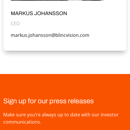
MARKUS JOHANSSON
CEO
markus.johansson@blincvision.com
Sign up for our press releases
Make sure you’re always up to date with our investor
communications.