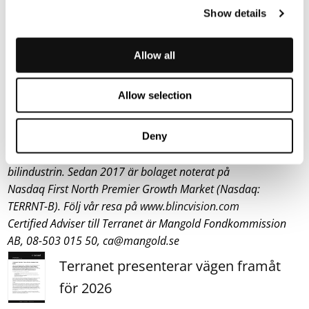
Show details
och självkörande fordon med fokus på att skydda utsatta
trafikanter från att skadas i trafiken. Med hjälp av en unik
och patenterad sensorteknologi laserskannar Terranets
Allow all
system BlincVision vägen och upptäcker objekt upp till tio
gånger snabbare än någon annan ADAS-lösning på
Allow selection
marknaden i dag.
Terranet har sitt huvudkontor i Lund och är även verksamt i
Deny
Göteborg och Stuttgart – i hjärtat av den europeiska
bilindustrin. Sedan 2017 är bolaget noterat på
Nasdaq First North Premier Growth Market (Nasdaq:
TERRNT-B). Följ vår resa på
www.blincvision.com
Certified Adviser till Terranet är Mangold Fondkommission
AB, 08-503 015 50, ca@mangold.se
Terranet presenterar vägen framåt
för 2026