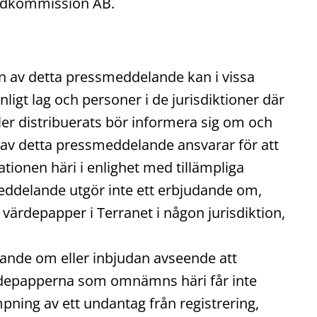
Fondkommission AB.
ion av detta pressmeddelande kan i vissa
nligt lag och personer i de jurisdiktioner där
ler distribuerats bör informera sig om och
n av detta pressmeddelande ansvarar för att
onen häri i enlighet med tillämpliga
smeddelande utgör inte ett erbjudande om,
a värdepapper i Terranet i någon jurisdiktion,
ande om eller inbjudan avseende att
ärdepapperna som omnämns häri får inte
ämpning av ett undantag från registrering,