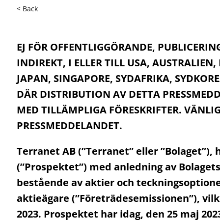
< Back
EJ FÖR OFFENTLIGGÖRANDE, PUBLICERING
INDIREKT, I ELLER TILL USA, AUSTRALIE
JAPAN, SINGAPORE, SYDAFRIKA, SYDKOR
DÄR DISTRIBUTION AV DETTA PRESSMEDD
MED TILLÄMPLIGA FÖRESKRIFTER. VÄNLIG
PRESSMEDDELANDET.
Terranet
AB (”
Terranet
” eller ”Bolaget”),
h
(”Prospektet”) med anledning av Bolagets
bestående av aktier och teckningsoptione
aktieägare (”Företrädesemissionen”), vil
202
3
. Prospektet har idag, den 2
5 maj
202