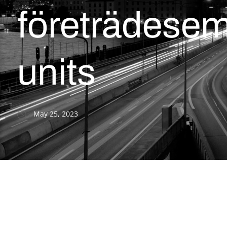
företrädesem
units
May 25, 2023