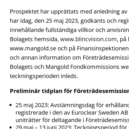
Prospektet har upprättats med anledning av
har idag, den 25 maj 2023, godkänts och regi
innehållande fullständiga villkor och anvisnin
Bolagets hemsida,
www.blincvision.com
, på
www.mangold.se och på Finansinspektionen
och annan information om Företrädesemissio
Bolagets och Mangold Fondkommissions web
teckningsperioden inleds.
Preliminär tidplan för Företrädesemissio
25 maj 2023: Avstämningsdag för erhålland
registrerade i den av Euroclear Sweden AB
uniträtter för deltagande i Företrädesemis
29 maj – 13 juni 2023: Teckningsperiod fö