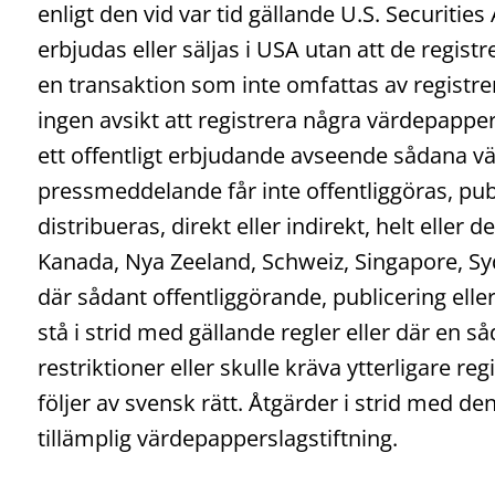
enligt den vid var tid gällande U.S. Securities 
erbjudas eller säljas i USA utan att de registr
en transaktion som inte omfattas av registrer
ingen avsikt att registrera några värdepapp
ett offentligt erbjudande avseende sådana v
pressmeddelande får inte offentliggöras, pub
distribueras, direkt eller indirekt, helt eller de
Kanada, Nya Zeeland, Schweiz, Singapore, Syd
där sådant offentliggörande, publicering elle
stå i strid med gällande regler eller där en s
restriktioner eller skulle kräva ytterligare r
följer av svensk rätt. Åtgärder i strid med d
tillämplig värdepapperslagstiftning.