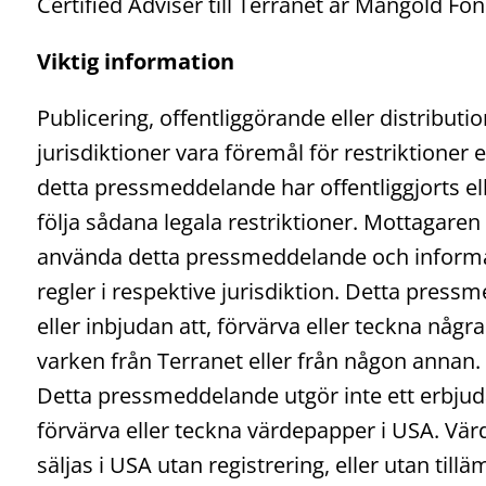
Certified Adviser till Terranet är Mangold 
Viktig information
Publicering, offentliggörande eller distribut
jurisdiktioner vara föremål för restriktioner e
detta pressmeddelande har offentliggjorts el
följa sådana legala restriktioner. Mottagare
använda detta pressmeddelande och informati
regler i respektive jurisdiktion. Detta pres
eller inbjudan att, förvärva eller teckna någr
varken från Terranet eller från någon annan.
Detta pressmeddelande utgör inte ett erbjud
förvärva eller teckna värdepapper i USA. V
säljas i USA utan registrering, eller utan till