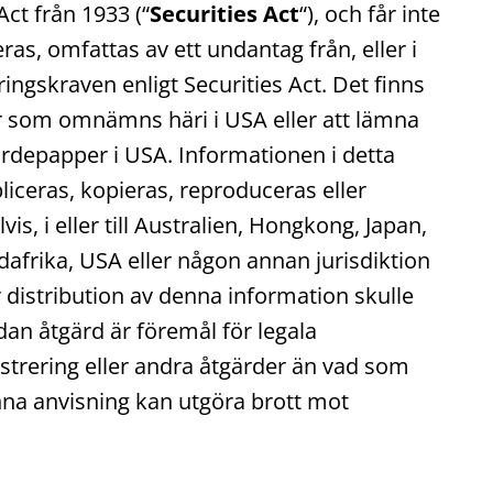
Act från 1933 (“
Securities Act
“), och får inte
eras, omfattas av ett undantag från, eller i
ingskraven enligt Securities Act. Det finns
er som omnämns häri i USA eller att lämna
ärdepapper i USA. Informationen i detta
liceras, kopieras, reproduceras eller
lvis, i eller till Australien, Hongkong, Japan,
afrika, USA eller någon annan jurisdiktion
r distribution av denna information skulle
ådan åtgärd är föremål för legala
egistrering eller andra åtgärder än vad som
enna anvisning kan utgöra brott mot