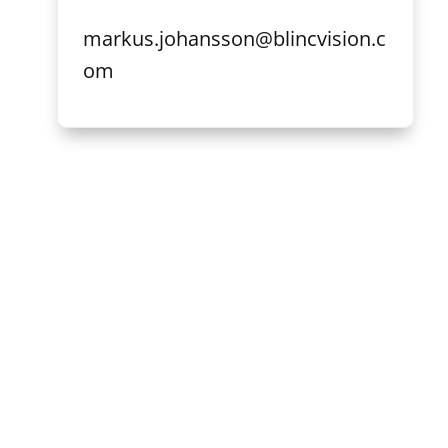
markus.johansson@blincvision.c
om