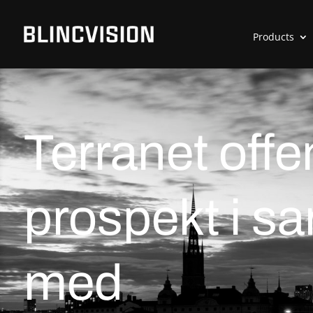
Products
Terranet offe
prospekt i 
med