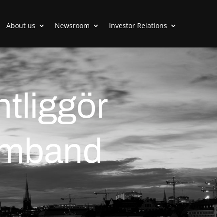
About us
Newsroom
Investor Relations
ntliggör
samband