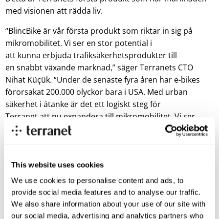
med visionen att rädda liv.
“BlincBike är vår första produkt som riktar in sig på
mikromobilitet. Vi ser en stor potential i
att kunna erbjuda trafiksäkerhetsprodukter till
en snabbt växande marknad,” säger Terranets CTO
Nihat Küçük. “Under de senaste fyra åren har e-bikes
förorsakat 200.000 olyckor bara i USA. Med urban
säkerhet i åtanke är det ett logiskt steg för
Terranet att nu expandera till mikromobilitet. Vi ser
fram emot att fortsätta utveckla innovativa produkter,
utöver VoxelFlow™., som räddar liv i våra städer.”
Från och med nu kommer även BlincVision bli den nya
This website uses cookies
konceptuella samlingsbeteckningen för Terranets
We use cookies to personalise content and ads, to
utveckling av VoxelFlow™plattformen. BlincVision
provide social media features and to analyse our traffic.
utvecklas enligt tidigare plan för VoxelFlow och går nu in
We also share information about your use of our site with
i en kommersialiseringsfas. VoxelFlow™ kommer
our social media, advertising and analytics partners who