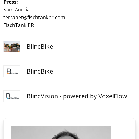
Press:
Sam Aurilia
terranet@fischtankpr.com
FischTank PR
BlincBike
BlincBike
BlincVision - powered by VoxelFlow