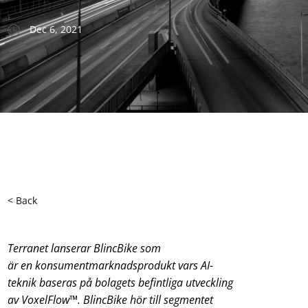
Dec 6, 2021
< Back
Terranet lanserar BlincBike som
är en konsumentmarknadsprodukt vars AI-
teknik baseras på bolagets befintliga utveckling
av VoxelFlow
™
. BlincBike hör till segmentet