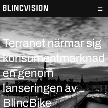
Terranet närmar sig
konsumentmarknad
en genom
lanseringen av
BlincBike