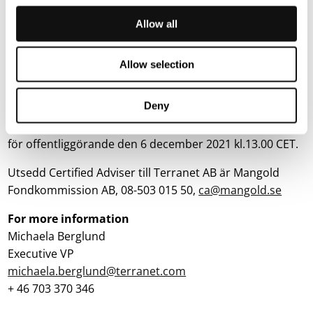
på:
www.blincvision.com
Allow all
Du kan registrera dig för Terranets nyhetsbrev
på
www.blincvision.com/for-investerare
Allow selection
Denna information är sådan information som Terranet
AB är skyldigt att offentliggöra enligt EU:s
Deny
marknadsmissbruksförordning. Informationen
lämnades, genom ovanstående kontaktpersons försorg,
för offentliggörande den 6 december 2021 kl.13.00 CET.
Utsedd Certified Adviser till Terranet AB är Mangold
Fondkommission AB, 08-503 015 50,
ca@mangold.se
For more information
Michaela Berglund
Executive VP
michaela.berglund@terranet.com
+ 46 703 370 346