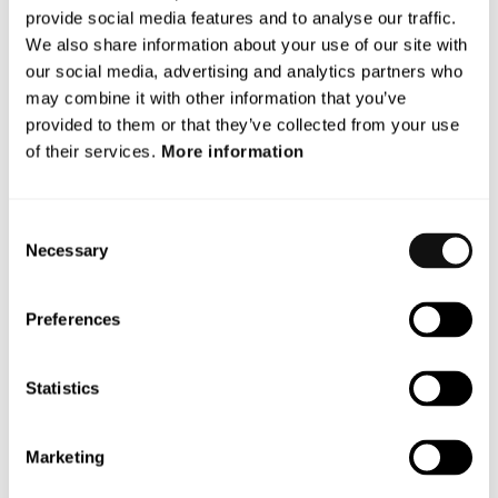
provide social media features and to analyse our traffic.
Vi kommer framgent att uppdatera marknaden om
We also share information about your use of our site with
utfallet av Bolagets demotester i bil och dess resultat
our social media, advertising and analytics partners who
som förväntas vara oss tillhanda under slutet av årets
may combine it with other information that you’ve
andra kvartal.”
provided to them or that they’ve collected from your use
of their services.
More information
För mer information, vänligen kontakta:
Magnus Andersson, VD
E-mail:
magnus.andersson@blincvision.com
Consent
Necessary
Selection
Om Terranet AB (publ)
Terranets mål är att rädda liv i stadstrafiken.
Preferences
Vi utvecklar banbrytande tekniklösningar för avancerat
förarstöd (ADAS) och självkörande fordon som skyddar
Statistics
utsatta trafikanter från att skadas på vägen.
Med hjälp av en unik och patenterad teknologi scannar
Marketing
Terranets antikollisionssystem BlincVision vägen och