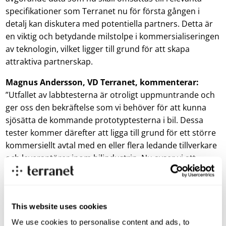
specifikationer som Terranet nu för första gången i
detalj kan diskutera med potentiella partners. Detta är
en viktig och betydande milstolpe i kommersialiseringen
av teknologin, vilket ligger till grund för att skapa
attraktiva partnerskap.
Magnus Andersson, VD Terranet, kommenterar:
”Utfallet av labbtesterna är otroligt uppmuntrande och
ger oss den bekräftelse som vi behöver för att kunna
sjösätta de kommande prototyptesterna i bil. Dessa
tester kommer därefter att ligga till grund för ett större
kommersiellt avtal med en eller flera ledande tillverkare
och leverantörer inom bilindustrin. Nu avser vi att
accelerera prototyptesterna i bil för att snarast kunna
presentera resultaten till aktiemarknaden men även till
utvalda partners inom industrin. Under mars månad
This website uses cookies
har vi haft fördjupade samtal med ett flertal större
biltillverkare inför våra tester i bil.
We use cookies to personalise content and ads, to