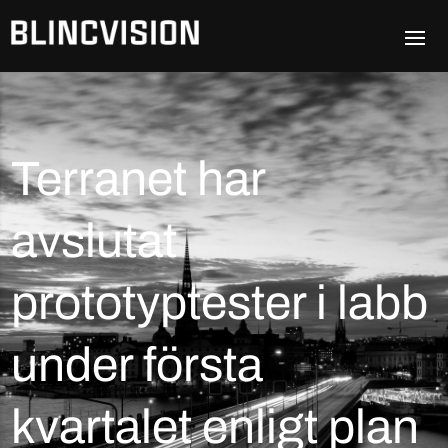
Terranet har
avslutat
prototyptester i labb
under första
kvartalet enligt plan