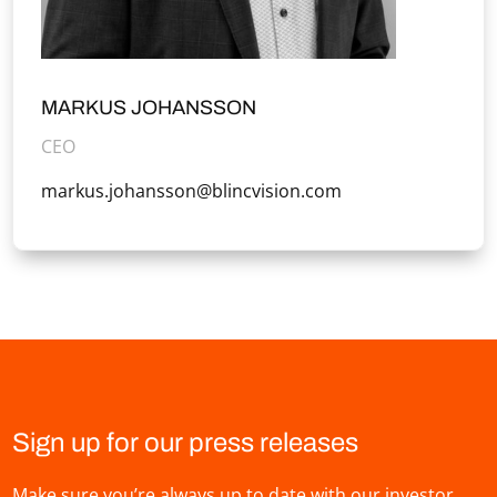
MARKUS JOHANSSON
CEO
markus.johansson@blincvision.com
Sign up for our press releases
Make sure you’re always up to date with our investor