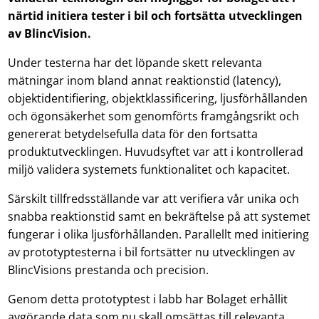
närtid initiera tester i bil och fortsätta utvecklingen
av BlincVision.
Under testerna har det löpande skett relevanta
mätningar inom bland annat reaktionstid (latency),
objektidentifiering, objektklassificering, ljusförhållanden
och ögonsäkerhet som genomförts framgångsrikt och
genererat betydelsefulla data för den fortsatta
produktutvecklingen. Huvudsyftet var att i kontrollerad
miljö validera systemets funktionalitet och kapacitet.
Särskilt tillfredsställande var att verifiera vår unika och
snabba reaktionstid samt en bekräftelse på att systemet
fungerar i olika ljusförhållanden. Parallellt med initiering
av prototyptesterna i bil fortsätter nu utvecklingen av
BlincVisions prestanda och precision.
Genom detta prototyptest i labb har Bolaget erhållit
avgörande data som nu skall omsättas till relevanta