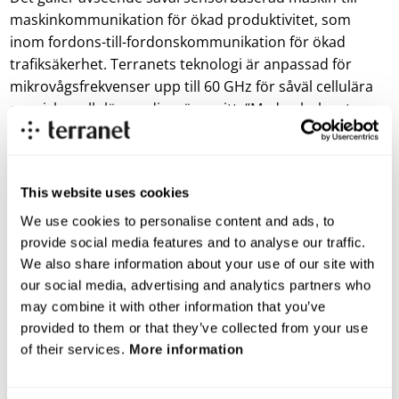
maskinkommunikation för ökad produktivitet, som
inom fordons-till-fordonskommunikation för ökad
trafiksäkerhet. Terranets teknologi är anpassad för
mikrovågsfrekvenser upp till 60 GHz för såväl cellulära
som icke-cellulära radiogränssnitt. “Medan bolagets
huvudsakliga nisch och fokus hittills varit inom W-LAN är
vi mot den bakgrunden särskilt nöjda att nu fått
förtroendet att kunna ta en position även inom LTE-V
This website uses cookies
och 5G – den nya generationens nätstandard, säger
Mats Lindblad, SVP Industrial IoT vid TerraNet AB”
We use cookies to personalise content and ads, to
provide social media features and to analyse our traffic.
För mer information kontakta:
We also share information about your use of our site with
Christina Björnström, VP Marketing & Investor Relations
our social media, advertising and analytics partners who
investorrelations@blincvision.com
may combine it with other information that you’ve
+ 46 70 332 32 62
provided to them or that they’ve collected from your use
of their services.
More information
OM TERRANET