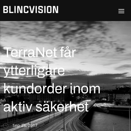
TerraNet får
ytterligare
kundorder inom
aktiv säkerhet
Sep 28, 2017