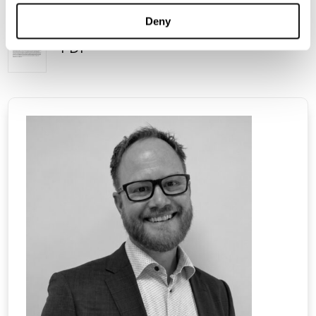
är FNCA Sweden AB.
Deny
PDF