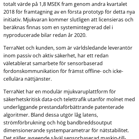
totalt värde på 1,8 MSEK fram genom andra kvartalet
2018 för framtagning av en första prototyp för detta nya
initiativ. Mjukvaran kommer slutligen att licensieras och
beräknas finnas som en systemintegrerad del i
nyproducerade bilar redan år 2020.
TerraNet och kunden, som är världsledande leverantör
inom passiv och aktiv säkerhet, har ett redan
väletablerat samarbete för sensorbaserad
fordonskommunikation för främst offline- och icke-
cellulära nättjänster.
TerraNet har en modulär mjukvaruplattform för
säkerhetskritisk data-och telettrafik utanför molnet med
underliggande prestandaförbättrande patenterade
algoritmer. Bland dessa utgör låg latens,
strömförbrukning och hög bandbreddsoutput
dimensionerande systemparametrar för nätstabilitet.
Det gäller avseende såväl sensorbaserad maskin-till-