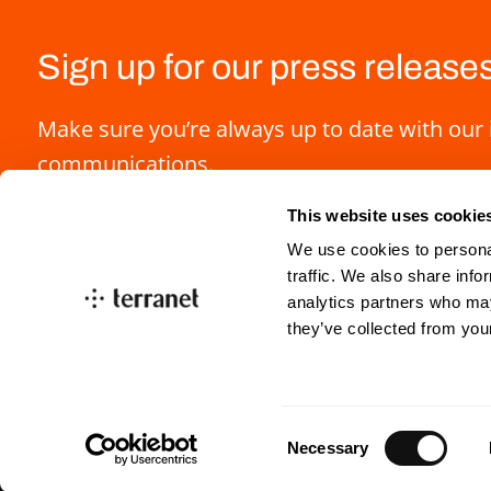
Sign up for our press release
Make sure you’re always up to date with our 
communications.
This website uses cookie
We use cookies to personal
traffic. We also share info
analytics partners who may
they’ve collected from you
info@blincvision.com
investorrelations@blin
Consent
Necessary
Selection