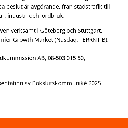
ba beslut är avgörande, från stadstrafik till
r, industri och jordbruk.
även verksamt i Göteborg och Stuttgart.
remier Growth Market (Nasdaq: TERRNT-B).
ondkommission AB, 08-503 015 50,
resentation av Bokslutskommuniké 2025