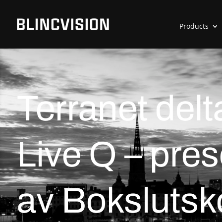
Products
Terranet delt
Live Q – pres
av Boksluts