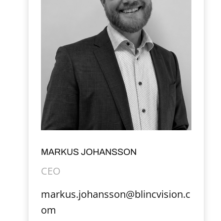
MARKUS JOHANSSON
CEO
markus.johansson@blincvision.c
om