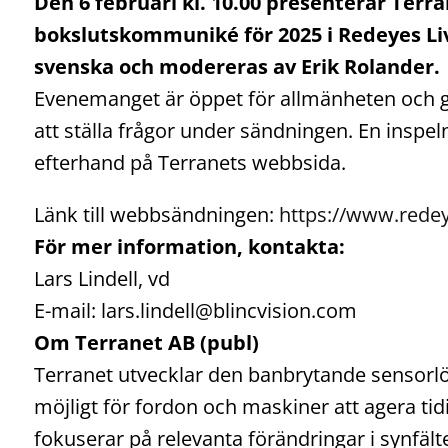
Den 6 februari kl. 10.00 presenterar Terra
bokslutskommuniké för 2025 i Redeyes Liv
svenska och modereras av Erik Rolander.
Evenemanget är öppet för allmänheten och går
att ställa frågor under sändningen. En inspeln
efterhand på Terranets webbsida.
Länk till webbsändningen:
https://www.redey
För mer information, kontakta:
Lars Lindell, vd
E-mail: lars.lindell@blincvision.com
Om Terranet AB (publ)
Terranet utvecklar den banbrytande sensorlö
möjligt för fordon och maskiner att agera tidi
fokuserar på relevanta förändringar i synfälte