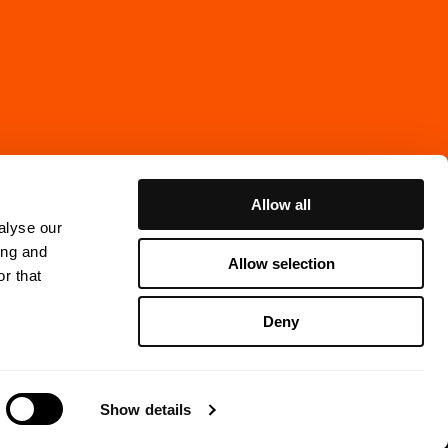
Allow all
alyse our
ing and
Allow selection
r that
Cookie Policy
Deny
ns Gata 7, 4th floor
thenburg, Sweden
Show details