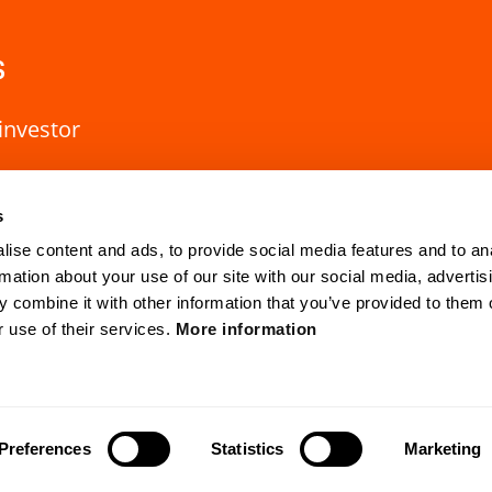
s
investor
s
ise content and ads, to provide social media features and to an
rmation about your use of our site with our social media, advertis
 combine it with other information that you’ve provided to them o
r use of their services.
More information
HQ Lund
Gothenburg
Mobilvägen 10
Anders Carlsso
SE-223 62 Lund, Sweden
SE-417 55 Go
cvision.com
Preferences
Statistics
Marketing