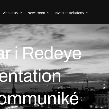
About us
Newsroom
Investor Relations
ar i Redeye
entation
kommuniké