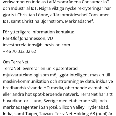
verksamheten indelas i affärsområdena Consumer IoT
och Industrial IoT. Några viktiga nyckelrekryteringar har
gjorts i Christian Lönne, affärsområdeschef Consumer
IoT, samt Christina Björnström, Marknadschef.
För ytterligare information kontakta:
Pär-Olof Johannesson, VD
investorrelations@blincvision.com
+ 46 70 332 32 62
Om TerraNet
TerraNet levererar en unik patenterad
mjukvaruteknologi som möjliggör intelligent maskin-till-
maskin-kommunikation och strömning av data, inklusive
bredbandskrävande HD-media, oberoende av mobilnät
eller andra hot spot-beroende nätverk. TerraNet har sitt
huvudkontor i Lund, Sverige med etablerade sälj- och
marknadsagenter i San José, Silicon Valley, Hyderabad,
India, samt Taipei, Taiwan. TerraNet Holding AB (publ) är