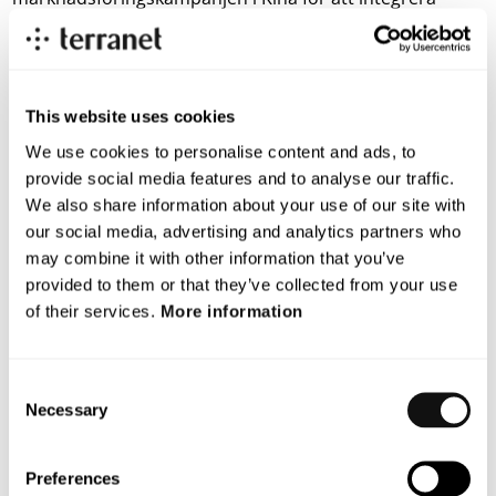
TerraNets mjukvara i basbands- och
applikationsprocessorn i Snapdragonchipsetet hos de
ledande OEM tillverkarna fortskrider enligt plan.
This website uses cookies
Under perioden har bolaget också påbörjat en
lanseringskampanj av en krypterad offlinebaserad
We use cookies to personalise content and ads, to
provide social media features and to analyse our traffic.
betalfunktion. Vi har identifierat detta som ett område
We also share information about your use of our site with
med stora transaktionsvolymer där vår teknologi kan
our social media, advertising and analytics partners who
förbättra nuvarande lösningar. Bolaget vänder sig till de
may combine it with other information that you’ve
ledande bank- och betalkortsleverantörerna samt
provided to them or that they’ve collected from your use
multimedia distributörerna på tillväxtmarknaderna i
of their services.
More information
Kina och Indien.
TerraNet genomförde i början av kvartalet en
Consent
organisationsförändring som innebär att verksamheten
Necessary
Selection
delades upp i två affärsområden – Industrial IoT och
Consumer IoT. Samtidigt gjordes en rad viktiga
nyckelrekryteringar. Christian Lönne tillträdde som
Preferences