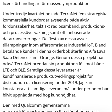
licensförhandlingar för massvolymproduktion.
Under tredje kvartalet bokade TerraNet fem strategiska
kommersiella kundorder avseende både aktiv
fordonssäkerhet, taktiskt radiosamband, produktions-
och processövervakning samt offlinebaserade
datatransfereringar. De flesta av dessa avser
tillämpningar inom affärsområdet Industrial IoT. Bland
betalande kunder i denna orderbok återfinns Alfa Laval,
Saab Defence samt Orange. Genom dessa projekt har
också TerraNet breddat sin produktportfölj mot både
LTE och BLE. Samtliga dessa leveranser är
kundfinansierade produktutvecklingsprojekt för
distribution och licensering under 2019. Jag kan
konstatera att samtliga leveransmål under perioden har
blivit uppnådda med hög kundnöjdhet.
Den med Qualcomm gemensamma
marknadsföringskampanjen i Kina för att integrera