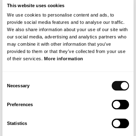
This website uses cookies
Vi utvecklar banbrytande tekniklösningar för avancerat
We use cookies to personalise content and ads, to
förarstöd (ADAS) och självkörande fordon som skyddar
provide social media features and to analyse our traffic.
utsatta trafikanter från att skadas på vägen.
We also share information about your use of our site with
our social media, advertising and analytics partners who
Med hjälp av en unik, patenterad sensorteknologi
may combine it with other information that you’ve
laserskannar
Terranets
system BlincVision vägen och
provided to them or that they’ve collected from your use
upptäcker objekt upp till tio gånger snabbare och med högre
of their services.
More information
precision än någon annan ADAS-lösning idag.
Terranet är baserat i Lund och i Stuttgart, i hjärtat av den
Consent
europeiska bilindustrin. Sedan 2017 är bolaget noterat på
Necessary
Selection
Nasdaq
First
North Premier
Growth
Market (Nasdaq:
TERRNT-B).
Preferences
Följ vår resa på
www.blincvision.com
Certified Adviser till Terranet är Mangold
Statistics
Fondkommission AB, 08-503 015 50,
ca@mangold.se
.