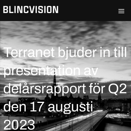
Terranet bjuder in till
presentation av
delårsrapport för Q2
den 17 augusti
2023