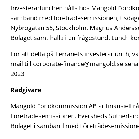
Investerarlunchen hålls hos Mangold Fondkom
samband med företrädesemissionen, tisdage
Nybrogatan 55, Stockholm. Magnus Andersso
Bolaget samt hålla i en frågestund. Lunch ko
För att delta på Terranets investerarlunch, vä
mail till
corporate-finance@mangold.se
senas
2023.
Rådgivare
Mangold Fondkommission AB är finansiell råd
Företrädesemissionen. Eversheds Sutherland A
Bolaget i samband med Företrädesemission