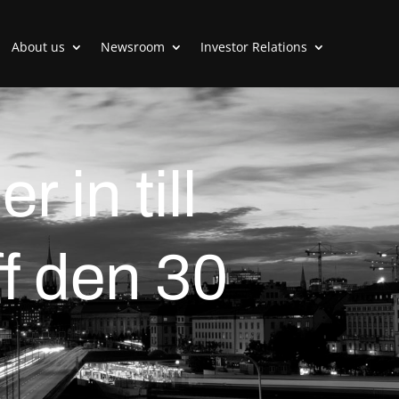
About us
Newsroom
Investor Relations
 in till
ff den 30