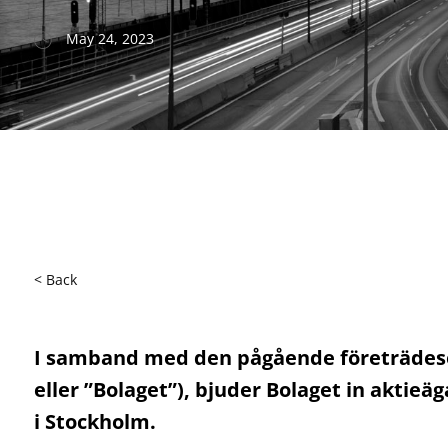
May 24, 2023
< Back
I samband
med den pågående företrädes
eller ”Bolaget”), bjuder Bolaget in aktieä
i Stockholm
.