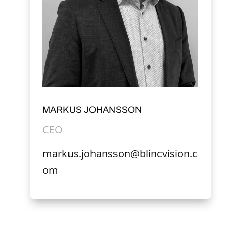
MARKUS JOHANSSON
CEO
markus.johansson@blincvision.c
om