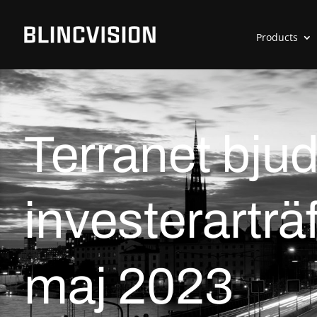
Products
Terranet bjuder
investerarträ
maj 2023