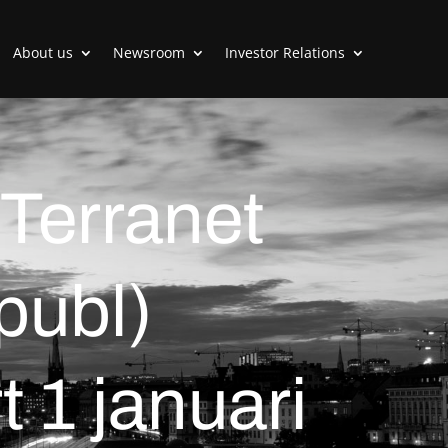
About us
Newsroom
Investor Relations
 Terranet
publ)
 1 januari