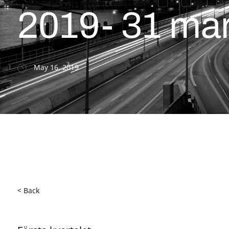
2019- 31 ma
May 16, 2019
< Back