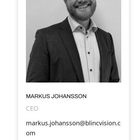
MARKUS JOHANSSON
CEO
markus.johansson@blincvision.c
om