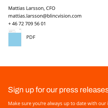
Mattias Larsson, CFO
mattias.larsson@blincvision.com
+ 46 72 709 56 01
PDF
Sign up for our press release
Make sure you’re always up to date with our 