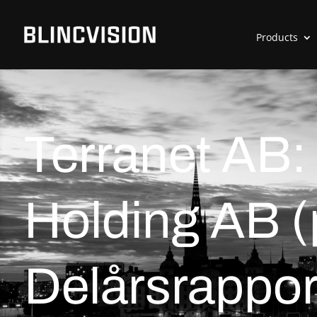
Products
Terranet AB:
Holding AB (
Delårsrapport