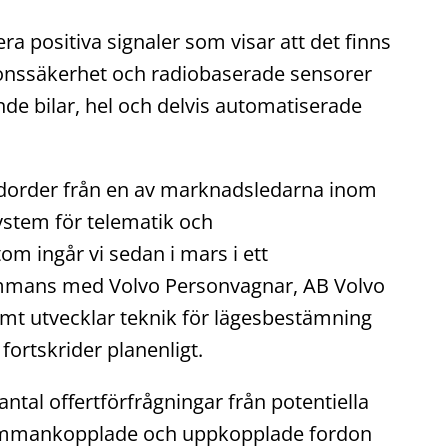
ra positiva signaler som visar att det finns
ordonssäkerhet och radiobaserade sensorer
nde bilar, hel och delvis automatiserade
undorder från en av marknadsledarna inom
ystem för telematik och
om ingår vi sedan i mars i ett
ammans med Volvo Personvagnar, AB Volvo
mt utvecklar teknik för lägesbestämning
ortskrider planenligt.
 antal offertförfrågningar från potentiella
 sammankopplade och uppkopplade fordon