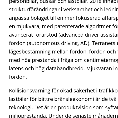
personbilar, bussar och lastbilar. 2018 inne
strukturförändringar i verksamhet och lednin
anpassa bolaget till en mer fokuserad affärs
en mjukvara, med patenterade algoritmer för 
avancerat förarstöd (advanced driver assist
fordon (autonomous driving, AD). Terranets 
lägesbestämning mellan fordon, fordon och fo
med hög prestanda i fråga om centimeternogg
latens och hög databandbredd. Mjukvaran int
fordon.
Kollisionsvarning för ökad säkerhet i trafikk
lastbilar för bättre bränsleekonomi är de två
teknologi. Det är en produktvision som syftar 
miljöprestanda. Under de senaste månaderna