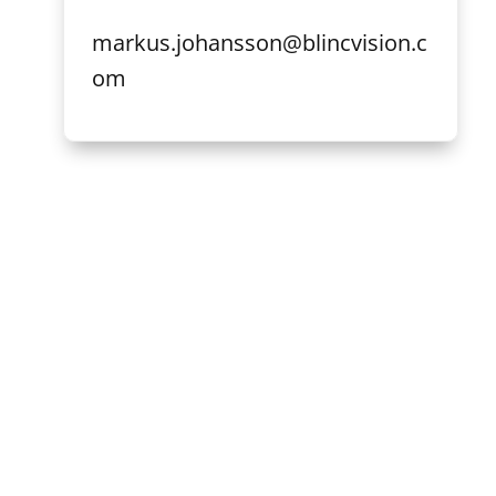
markus.johansson@blincvision.c
om