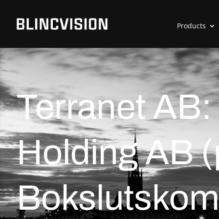
Products
Terranet AB:
Holding AB (
Bokslutskom