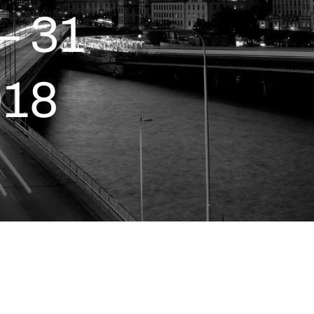
– 31
018