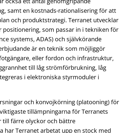
bar också ett antal genomgripande
g, samt en kostnads-rationalisering för att
plan och produktstrategi. Terranet utvecklar
positionering, som passar in i tekniken för
ance systems, ADAS) och självkörande
erbjudande är en teknik som möjliggör
tgängare, eller fordon och infrastruktur,
rannhet till låg strömförbrukning, låg
egreras i elektroniska styrmoduler i
orsningar och konvojkörning (platooning) för
 viktigaste tillämpningarna för Terranets
till färre olyckor och bättre
 har Terranet arbetat upp en stock med