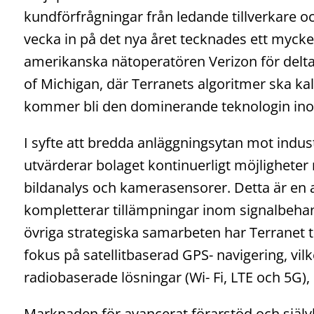
kundförfrågningar från ledande tillverkare o
vecka in på det nya året tecknades ett myck
amerikanska nätoperatören Verizon för deltag
of Michigan, där Terranets algoritmer ska k
kommer bli den dominerande teknologin ino
I syfte att bredda anläggningsytan mot indu
utvärderar bolaget kontinuerligt möjlighete
bildanalys och kamerasensorer. Detta är en 
kompletterar tillämpningar inom signalbehan
övriga strategiska samarbeten har Terranet 
fokus på satellitbaserad GPS- navigering, vilk
radiobaserade lösningar (Wi- Fi, LTE och 5G),
Marknaden för avancerat förarstöd och själv