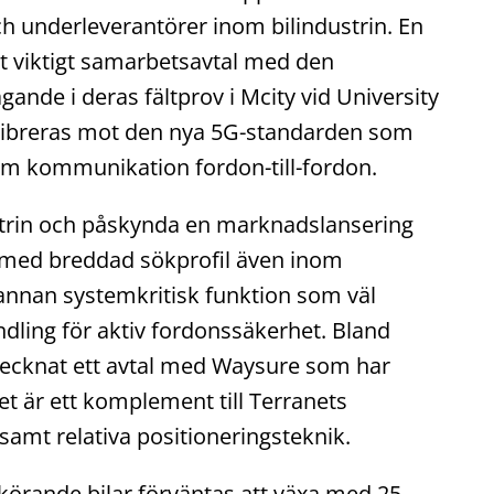
ch underleverantörer inom bilindustrin. En
et viktigt samarbetsavtal med den
ande i deras fältprov i Mcity vid University
alibreras mot den nya 5G-standarden som
m kommunikation fordon-till-fordon.
strin och påskynda en marknadslansering
r med breddad sökprofil även inom
annan systemkritisk funktion som väl
dling för aktiv fordonssäkerhet. Bland
tecknat ett avtal med Waysure som har
et är ett komplement till Terranets
 samt relativa positioneringsteknik.
körande bilar förväntas att växa med 25