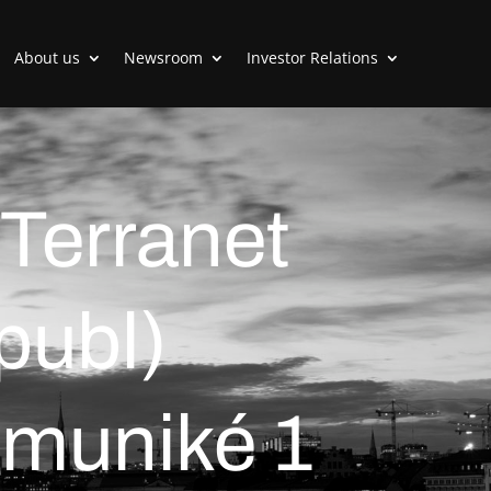
About us
Newsroom
Investor Relations
 Terranet
publ)
muniké 1