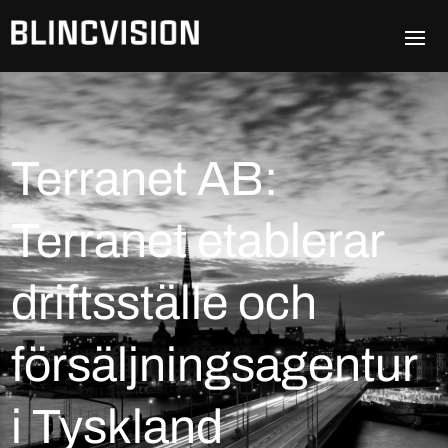
Terranet AB:
Terranet etablerar
driftsställe och
försäljningsagentur
i Tyskland