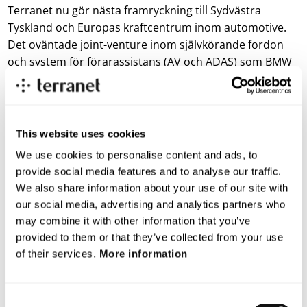
Terranet nu gör nästa framryckning till Sydvästra
Tyskland och Europas kraftcentrum inom automotive.
Det oväntade joint-venture inom självkörande fordon
och system för förarassistans (AV och ADAS) som BMW
och Mercedes aviserade tidigare i Q1 har onekligen
både inspirerat och påskyndat processen för vår egen
etablering i sydvästra Tyskland. Affären är global men
görs upp lokalt.
This website uses cookies
We use cookies to personalise content and ads, to
Denna etablering är också ett första spadtag för en mer
provide social media features and to analyse our traffic.
expansiv strategi och investeringsplan i
We also share information about your use of our site with
Schwarzwaldområdet för Terranet, konstaterar
our social media, advertising and analytics partners who
bolagets VD Pär-Olof Johannesson
may combine it with other information that you’ve
För mer information kontakta:
provided to them or that they’ve collected from your use
of their services.
More information
Pär-Olof Johannesson, VD
parolof.johannesson@blincvision.com
+ 46 70 332 32 62
Consent