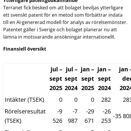
Ytterligare patentgodkännande
Terranet fick besked om att bolaget beviljas ytterligare
ett svenskt patent för en metod som förbättrar indata
till en AI-genererad modell för analys av rörelsemönster.
Patentet gäller i Sverige och bolaget planerar nu att
lämna in motsvarande ansökningar internationellt.
Finansiell översikt
jul –
jul –
jan –
jan –
jan 
sept
sept
sept
sept
de
2025
2024
2025
2024
202
Intäkter (TSEK)
0
0
0
282
28
Rörelseresultat
-9
-7
-29
-26
-35 80
(TSEK)
526
987
671
253