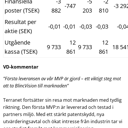
Finansiella
-3
-5
-2
-747
-3 29
poster (TSEK)
882
203
810
Resultat per
-0,01
-0,01
-0,03
-0,03
-0,0
aktie (SEK)
Utgående
12
12
9 733
9 733
18 54
kassa (TSEK)
861
861
VD-kommentar
”Första leveransen av vår MVP är gjord – ett viktigt steg mot
att ta BlincVision till marknaden”
Terranet fortsätter sin resa mot marknaden med tydlig
riktning. Den första MVP:n är levererad och testad i
partners miljö. Med ett stärkt patentskydd, nya
utvärderingsavtal och ökat intresse från industrin tar vi