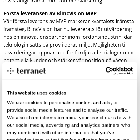
oss stadigt framåt mot kommersialisering.
Första leveransen av BlincVision MVP
Vår första leverans av MVP markerar kvartalets främsta
framsteg. BlincVision har nu levererats för utvärdering
hos en innovationspartner inom fordonsindustrin, där
teknologin sätts på prov i deras miljö. Möjligheten till
utvärderingar öppnar upp för fördjupade dialoger med
potentiella kunder och stärker vår position på vägen
mot kommersiell användning. Intresset för BlincVision
ökar i takt med att teknologin nu kan demonstreras och
utvärderas hos partners.
This website uses cookies
Närvaro på branschens ledande mötesplatser
We use cookies to personalise content and ads, to
Vi har ökat våra satsningar inom marknadsföring och
provide social media features and to analyse our traffic.
affärsutveckling för att stärka vår position och skapa
We also share information about your use of our site with
förutsättningar för framtida tillväxt. Under sommaren
our social media, advertising and analytics partners who
deltog vi vid Auto.AI och Safety.AD USA i San Francisco,
may combine it with other information that you’ve
viktiga mötesplatser för branschens ledande aktörer