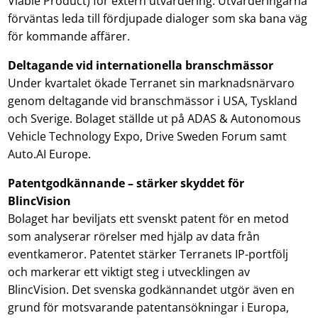
Viable Product) för extern utvärdering. Utvärderingarna
förväntas leda till fördjupade dialoger som ska bana väg
för kommande affärer.
Deltagande vid internationella branschmässor
Under kvartalet ökade Terranet sin marknadsnärvaro
genom deltagande vid branschmässor i USA, Tyskland
och Sverige. Bolaget ställde ut på ADAS & Autonomous
Vehicle Technology Expo, Drive Sweden Forum samt
Auto.AI Europe.
Patentgodkännande – stärker skyddet för
BlincVision
Bolaget har beviljats ett svenskt patent för en metod
som analyserar rörelser med hjälp av data från
eventkameror. Patentet stärker Terranets IP-portfölj
och markerar ett viktigt steg i utvecklingen av
BlincVision. Det svenska godkännandet utgör även en
grund för motsvarande patentansökningar i Europa,