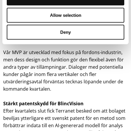
utvärderingsavtal med ett företag inom den autonoma
fordonsindustrin. Det är ett viktigt steg mot att visa hur
vår teknologi kan göra skillnad i utvecklingen av
Allow selection
framtidens trafiksäkra fordon. BlincVision har från
början utvecklats med ett tydligt mål: att rädda liv i
Deny
trafiken.
Vår MVP är utvecklad med fokus på fordons-industrin,
men dess design och funktion gör den flexibel även för
andra typer av tillämpningar. Dialoger med potentiella
kunder pågår inom flera vertikaler och fler
utvärderingsavtal förväntas tecknas löpande under de
kommande kvartalen.
Stärkt patentskydd för BlincVision
Efter kvartalets slut fick Terranet besked om att bolaget
beviljas ytterligare ett svenskt patent för en metod som
förbättrar indata till en AI-genererad modell för analys