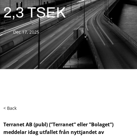
2,3 TSEK
Dec 17, 2025
< Back
Terranet AB (publ) (”Terranet” eller ”Bolaget”)
meddelar idag utfallet från nyttjandet av