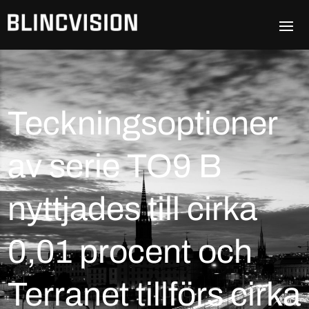
Teckningsoptioner
av serie TO9 B
nyttjades till cirka
0,01 procent och
Terranet tillförs cirka