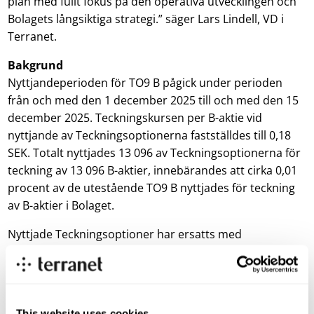
plan med fullt fokus på den operativa utvecklingen och
Bolagets långsiktiga strategi.” säger Lars Lindell, VD i
Terranet.
Bakgrund
Nyttjandeperioden för TO9 B pågick under perioden
från och med den 1 december 2025 till och med den 15
december 2025. Teckningskursen per B-aktie vid
nyttjande av Teckningsoptionerna fastställdes till 0,18
SEK. Totalt nyttjades 13 096 av Teckningsoptionerna för
teckning av 13 096 B-aktier, innebärandes att cirka 0,01
procent av de utestående TO9 B nyttjades för teckning
av B-aktier i Bolaget.
Nyttjade Teckningsoptioner har ersatts med
interimsaktier (IA) i väntan på registrering vid
Bolagsverket. Omvandlingen av interimsaktier till aktier
beräknas ske inom cirka två (2) veckor.
This website uses cookies