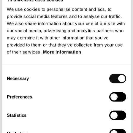
Aktiekapital och utspädning
Genom nyttjandet av Teckningsoptionerna ökar antalet
We use cookies to personalise content and ads, to
aktier i Terranet med 13 096 B-aktier, från 2 237 903 142
provide social media features and to analyse our traffic.
aktier (beräknat utifrån att den pågående
We also share information about your use of our site with
företrädesemissionen har avslutats och registrerats) till
our social media, advertising and analytics partners who
totalt 2 237 916 238 aktier. Aktiekapitalet ökar med
may combine it with other information that you’ve
130,96 SEK, från 22 379 031,40 SEK till 22 379 162,38 SEK.
provided to them or that they’ve collected from your use
of their services.
More information
För befintliga aktieägare som inte nyttjat TO9 B för
teckning av aktier i Bolaget uppgår utspädningen till
cirka 0,001 procent av antalet aktier och cirka 0,001
Consent
Necessary
procent av antalet röster i Bolaget.
Selection
Rådgivare
Preferences
Mangold Fondkommission AB är finansiell rådgivare och
emissionsinstitut till Terranet AB och Eversheds
Sutherland Advokatbyrå AB är legal rådgivare i samband
Statistics
med nyttjandet av Teckningsoptionerna.
För mer information, kontakta: