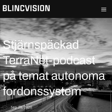
Stjärnspäckad
TerraNet-podcast
på temat autonoma
fordonssystem
Sep 28, 2020