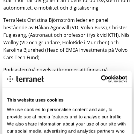
står inför när det gäller framtidens fordonssystem inom
autonomitet, e-mobilitet och digitalisering.
TerraNets Christina Björnström leder en panel
bestående av Håkan Agnevall (VD, Volvo Buss), Christer
Fuglesang, (Astronaut och professor i fysik vid KTH), Nils
Wollny (VD och grundare, HoloRide i München) och
Karolina Bjurehed (Head of EMEA Investments på Volvo
Cars Tech Fund).
Podcasten (på engelska) kommer att finnas på
TerraNets hemsida, samt från och med i morgon att
hållas tillgänglig på Spotify och iTunes.
https://soundcloud.com/user-443846336/multimodal-
This website uses cookies
applications-on-autonomous-systems
.
We use cookies to personalise content and ads, to
För mer information kontakta:
provide social media features and to analyse our traffic.
We also share information about your use of our site with
Pär-Olof Johannesson, VD
our social media, advertising and analytics partners who