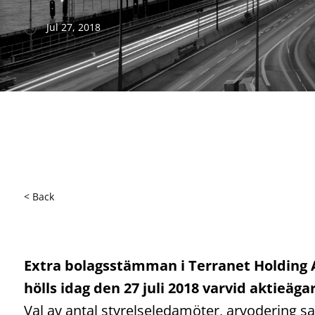
Jul 27, 2018
< Back
Extra bolagsstämman i Terranet Holding AB
hölls idag den 27 juli 2018 varvid aktieäga
Val av antal styrelseledamöter, arvodering s