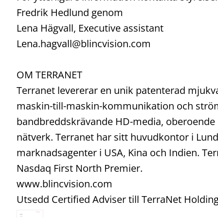
Fredrik Hedlund genom
Lena Hägvall, Executive assistant
Lena.hagvall@blincvision.com
OM TERRANET
Terranet levererar en unik patenterad mjukva
maskin-till-maskin-kommunikation och ström
bandbreddskrävande HD-media, oberoende av
nätverk. Terranet har sitt huvudkontor i Lund
marknadsagenter i USA, Kina och Indien. Terr
Nasdaq First North Premier.
www.blincvision.com
Utsedd Certified Adviser till TerraNet Holdi