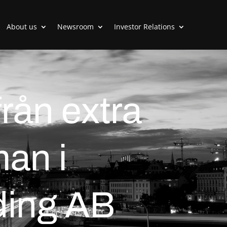
About us
Newsroom
Investor Relations
rån extra
an i
ding AB