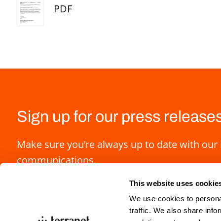
PDF
Sign up for our press release
Make sure you’re always up to date with our 
communications.
This website uses cookie
We use cookies to personal
traffic. We also share info