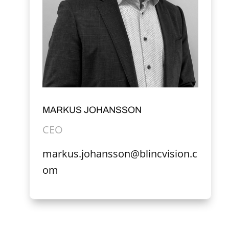
MARKUS JOHANSSON
CEO
markus.johansson@blincvision.c
om