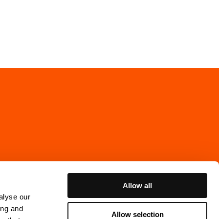
Allow all
alyse our
ing and
Allow selection