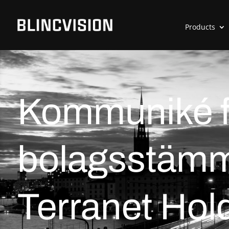
Products
Kommuniké f
bolagsstämm
Terranet Hol