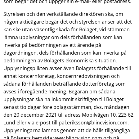
som begär det och uppger sin e-mail- eller postadress.
Styrelsen och den verkställande direktören ska, om
någon aktieägare begär det och styrelsen anser att det
kan ske utan väsentlig skada för Bolaget, vid stämman
lämna upplysningar om dels förhållanden som kan
inverka på bedömningen av ett ärende på
dagordningen, dels förhållanden som kan inverka på
bedömningen av Bolagets ekonomiska situation.
Upplysningsplikten avser även Bolagets förhållande till
annat koncernföretag, koncernredovisningen och
sådana förhållanden beträffande dotterföretag som
avses i föregående mening. Begäran om sådana
upplysningar ska ha inkommit skriftligen till Bolaget
senast tio dagar före bolagsstämman, dvs. måndagen
den 20 december 2021 till adress Mobilvägen 10, 223 62
Lund eller via e-post till pal.eriksson@blincvision.com.
Upplysningarna lämnas genom att de hålls tillgängliga
på Bolagets hemsida www.blincvision.com och på