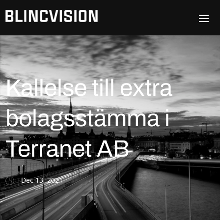
Kallelse till extra
bolagsstämma i
Terranet AB
Dec 13, 2021