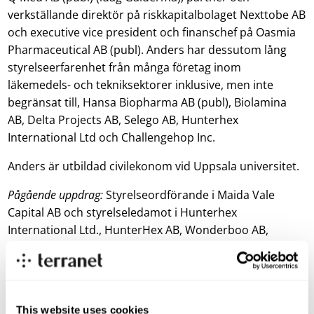
verkställande direktör på riskkapitalbolaget Nexttobe AB
och executive vice president och finanschef på Oasmia
Pharmaceutical AB (publ). Anders har dessutom lång
styrelseerfarenhet från många företag inom
läkemedels- och tekniksektorer inklusive, men inte
begränsat till, Hansa Biopharma AB (publ), Biolamina
AB, Delta Projects AB, Selego AB, Hunterhex
International Ltd och Challengehop Inc.
Anders är utbildad civilekonom vid Uppsala universitet.
Pågående uppdrag:
Styrelseordförande i Maida Vale
Capital AB och styrelseledamot i Hunterhex
International Ltd., HunterHex AB, Wonderboo AB,
Challengehop Inc., Alzinova AB (publ) och Emotra AB
(publ).
Födelseår:
1969
This website uses cookies