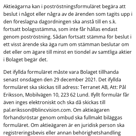
Aktieägarna kan i poströstningsformuläret begära att
beslut i något eller några av de ärenden som tagits upp i
den föreslagna dagordningen ska anstå till en s.k.
fortsatt bolagsstämma, som inte får hållas endast
genom poströstning. Sådan fortsatt stämma för beslut i
ett visst ärende ska äga rum om stämman beslutar om
det eller om ägare till minst en tiondel av samtliga aktier
i Bolaget begär det.
Det ifyllda formuläret måste vara Bolaget tillhanda
senast onsdagen den 29 december 2021. Det ifyllda
formuläret ska skickas till adress: Terranet AB, Att: Pål
Eriksson, Mobilvägen 10, 223 62 Lund. Ifyllt formulär får
även inges elektroniskt och ska då skickas till
pal.eriksson@blincvision.com. Om aktieägaren
förhandsröstar genom ombud ska fullmakt biläggas
formuläret. Om aktieägaren är en juridisk person ska
registreringsbevis eller annan behörighetshandling