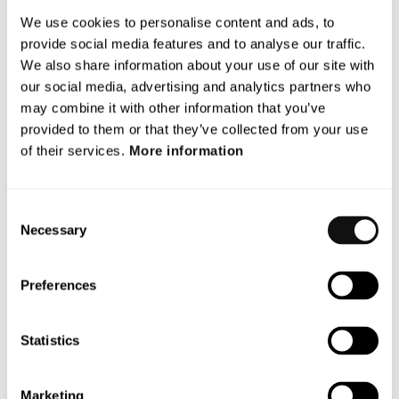
Nationalitet:
Svensk
We use cookies to personalise content and ads, to
provide social media features and to analyse our traffic.
Aktieinnehav i Bolaget, inklusive närstående fysisk och
We also share information about your use of our site with
juridisk person:
1 804 000 aktier och 77 031
our social media, advertising and analytics partners who
teckningsoptioner.
may combine it with other information that you’ve
Anders Blom anses vara oberoende i förhållande till
provided to them or that they’ve collected from your use
Bolaget och bolagsledningen men inte till större
of their services.
More information
aktieägare.
Information om Magnus Edman
Consent
Necessary
Selection
Utbildning och bakgrund
Magnus Edman har mer än 30 års erfarenhet inom
Preferences
områdena elektronik, mekanik och mjukvaruteknik samt
verkställande ledning, produktledning och försäljning.
Statistics
Magnus är grundare och verkställande direktör för
Prevas Development AB som tillhandahåller innovativa
lösningar, inklusive prototyputveckling, av komplexa
Marketing