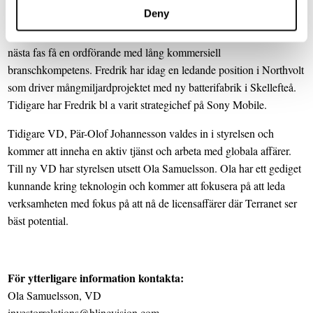
Deny
avgick och Fredrik Hedlund valdes in i hans ställe. Christian såg
sitt huvudarbete som slutfört och välkomnade nya krafter för att i
nästa fas få en ordförande med lång kommersiell
branschkompetens. Fredrik har idag en ledande position i Northvolt
som driver mångmiljardprojektet med ny batterifabrik i Skellefteå.
Tidigare har Fredrik bl a varit strategichef på Sony Mobile.
Tidigare VD, Pär-Olof Johannesson valdes in i styrelsen och
kommer att inneha en aktiv tjänst och arbeta med globala affärer.
Till ny VD har styrelsen utsett Ola Samuelsson. Ola har ett gediget
kunnande kring teknologin och kommer att fokusera på att leda
verksamheten med fokus på att nå de licensaffärer där Terranet ser
bäst potential.
För ytterligare information kontakta:
Ola Samuelsson, VD
investorrelations@blincvision.com