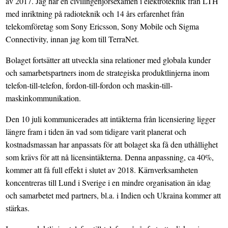
av 2017. Jag har en civilingenjörsexamen i elektroteknik från LTH
med inriktning på radioteknik och 14 års erfarenhet från
telekomföretag som Sony Ericsson, Sony Mobile och Sigma
Connectivity, innan jag kom till TerraNet.
Bolaget fortsätter att utveckla sina relationer med globala kunder
och samarbetspartners inom de strategiska produktlinjerna inom
telefon-till-telefon, fordon-till-fordon och maskin-till-
maskinkommunikation.
Den 10 juli kommunicerades att intäkterna från licensiering ligger
längre fram i tiden än vad som tidigare varit planerat och
kostnadsmassan har anpassats för att bolaget ska få den uthållighet
som krävs för att nå licensintäkterna. Denna anpassning, ca 40%,
kommer att få full effekt i slutet av 2018. Kärnverksamheten
koncentreras till Lund i Sverige i en mindre organisation än idag
och samarbetet med partners, bl.a. i Indien och Ukraina kommer att
stärkas.