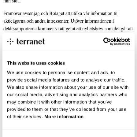
min sida.
Framöver avser jag och Bolaget att utöka vår information till
aktieägarna och andra intressenter. Utöver informationen i
delårsrapporterna kommer vi att ge ut ett nyhetsbrev som det går att
prenumerera på via vår nya hemsida.
Ola Samuelsson
VD
This website uses cookies
We use cookies to personalise content and ads, to
Väsentliga händelser under perioden
provide social media features and to analyse our traffic.
Årsstämman i Terranet Holding AB beslutade att genomföra en
We also share information about your use of our site with
riktad nyemission till det indiska bolaget MSA Ventures Private
our social media, advertising and analytics partners who
Limited. Bolaget inbetalade ett investerarkapital år 2012 vilket nu
may combine it with other information that you’ve
konverterats till 204 716 stycken B-aktier och ökat eget kapital med
provided to them or that they’ve collected from your use
2 849 TSEK. Per den 30 juni var aktierna under registrering hos
of their services.
More information
Bolagsverket och är upptagna som ej registrerat aktiekapital
respektive övrigt tillskjutet kapital.