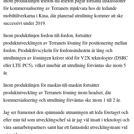
Inom produktlinjen telefon-till-telefon pågår fortsatta diskussioner
för kommersialisering av Terranets mjukvara hos de ledande
mobiltillverkarna i Kina, där planerad utrullning kommer att ske
successivt under 2019.
Inom produktlinjen fordon-till-fordon, fortsätter
produktutvecklingen av Terranets lösning för positionering mellan
fordon. Produktlivscykeln för fordonsindustrin är lång och
utrullningen av lösningen kräver stöd för V2X teknologier (DSRC
eller LTE PC5), vilket innebär att utrullning förväntas ske inom 5
år.
Inom produktlinjen för maskin-till-maskin fortsätter
produktutveckling av Terranets lösning inom headset, där
kommersialisering och utrullning förväntas ske inom 1 till 2 år.
Jag ser framemot den spännande utmaningen att leda företaget och
efter min tid som utvecklingschef så är jag väl insatt i teknologi och
våra samarbetspartners samt har ett fantastiskt utvecklingsteam vid