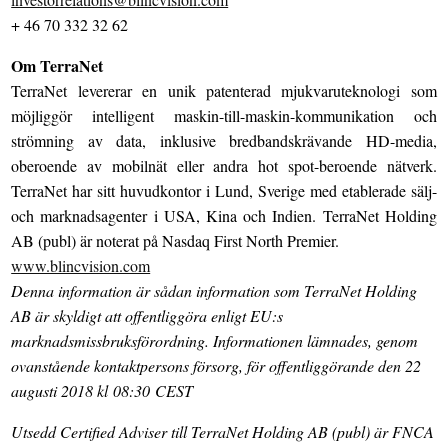
+ 46 70 332 32 62
Om TerraNet
TerraNet levererar en unik patenterad mjukvaruteknologi som
möjliggör intelligent maskin-till-maskin-kommunikation och
strömning av data, inklusive bredbandskrävande HD-media,
oberoende av mobilnät eller andra hot spot-beroende nätverk.
TerraNet har sitt huvudkontor i Lund, Sverige med etablerade sälj-
och marknadsagenter i USA, Kina och Indien. TerraNet Holding
AB (publ) är noterat på Nasdaq First North Premier.
www.blincvision.com
Denna information är sådan information som TerraNet Holding
AB är skyldigt att offentliggöra enligt EU:s
marknadsmissbruksförordning. Informationen lämnades, genom
ovanstående kontaktpersons försorg, för offentliggörande den 22
augusti 2018 kl 08:30 CEST
Utsedd Certified Adviser till TerraNet Holding AB (publ) är FNCA