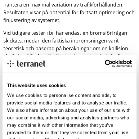
hantera en maximal variation av trafikförhållanden.
Resultaten visar på potential för fortsatt optimering och
finjustering av systemet.
Vid tidigare tester i bil har endast en bromsförfrågan
skickats, medan den faktiska inbromsningen varit
teoretisk och baserad på beräkningar om en kollision
skulle inträffa. Nu, för första gången, har hela kedjan
verifierats: från att systemet upptäcker objekt,
klassificerar objekt, beräknar kollisionsrisk, fattar ett
beslut och slutligen initierar en nödbromsning som får
This website uses cookies
fordonet att stanna.
We use cookies to personalise content and ads, to
”Att BlincVision nu fungerar som ett självständigt ADAS-
provide social media features and to analyse our traffic.
system är en mycket viktig milstolpe i vår
We also share information about your use of our site with
utvecklingsprocess. Systemets ökade mognadsgrad
our social media, advertising and analytics partners who
underlättar integration i andra fordon, vilket stärker
may combine it with other information that you’ve
vårt pågående samarbete inom acceleratorprogrammet
provided to them or that they’ve collected from your use
MobilityXlab. Vårt mål att skriva avtal med partners