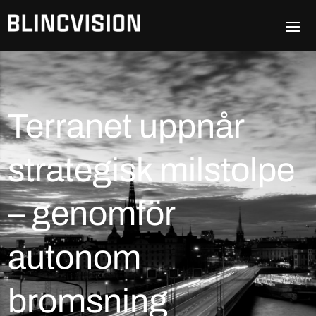
Terranet uppnår
strategisk milstolpe
– genomför
autonom
bromsning