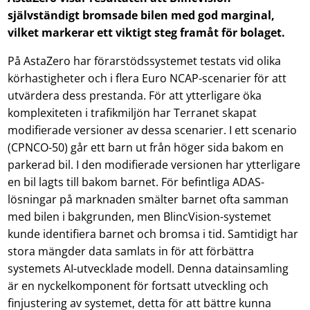
självständigt bromsade bilen med god marginal,
vilket markerar ett viktigt steg framåt för bolaget.
På AstaZero har förarstödssystemet testats vid olika
körhastigheter och i flera Euro NCAP-scenarier för att
utvärdera dess prestanda. För att ytterligare öka
komplexiteten i trafikmiljön har Terranet skapat
modifierade versioner av dessa scenarier. I ett scenario
(CPNCO-50) går ett barn ut från höger sida bakom en
parkerad bil. I den modifierade versionen har ytterligare
en bil lagts till bakom barnet. För befintliga ADAS-
lösningar på marknaden smälter barnet ofta samman
med bilen i bakgrunden, men BlincVision-systemet
kunde identifiera barnet och bromsa i tid. Samtidigt har
stora mängder data samlats in för att förbättra
systemets AI-utvecklade modell. Denna datainsamling
är en nyckelkomponent för fortsatt utveckling och
finjustering av systemet, detta för att bättre kunna