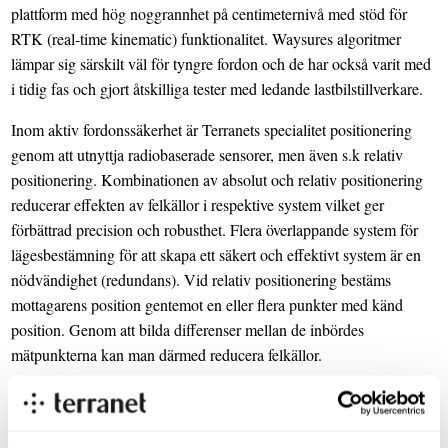
plattform med hög noggrannhet på centimeternivå med stöd för
RTK (real-time kinematic) funktionalitet. Waysures algoritmer
lämpar sig särskilt väl för tyngre fordon och de har också varit med
i tidig fas och gjort åtskilliga tester med ledande lastbilstillverkare.
Inom aktiv fordonssäkerhet är Terranets specialitet positionering
genom att utnyttja radiobaserade sensorer, men även s.k relativ
positionering. Kombinationen av absolut och relativ positionering
reducerar effekten av felkällor i respektive system vilket ger
förbättrad precision och robusthet. Flera överlappande system för
lägesbestämning för att skapa ett säkert och effektivt system är en
nödvändighet (redundans). Vid relativ positionering bestäms
mottagarens position gentemot en eller flera punkter med känd
position. Genom att bilda differenser mellan de inbördes
mätpunkterna kan man därmed reducera felkällor.
”Vi är mycket nöjda att ingå detta samarbete. Syftet är att
gemensamt adressera en betydande tillväxtmarknad och därmed
kunna accelerera kommersialiseringen med ett bredare utbud. Detta