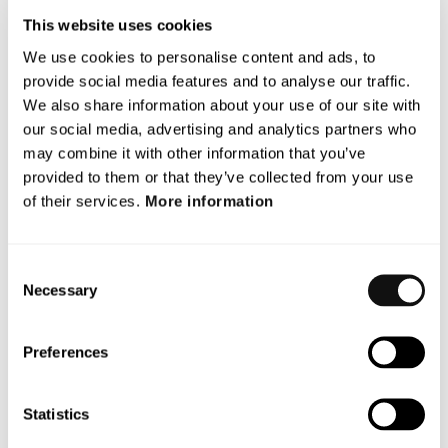
ger också Terranet en hävstång utifrån samarbetet med Qualcomm,
This website uses cookies
säger Terranets VD Pär-Olof Johannesson.
We use cookies to personalise content and ads, to
provide social media features and to analyse our traffic.
Nästa vecka genomförs en intervju med Waysures VD James Tidd.
We also share information about your use of our site with
För mer information kontakta:
our social media, advertising and analytics partners who
may combine it with other information that you’ve
Pär-Olof Johannesson, VD
provided to them or that they’ve collected from your use
parolof.johannesson@blincvision.com
of their services.
More information
+ 46 70 742 5018
Christina Björnström, SVP Key Account Manager
Consent
Christina.bjornstrom@blincvision.com
Necessary
Selection
+1 310 880 2586
OM TERRANET
Preferences
TerraNet har ett strategiskt fokus inom aktiv säkerhet och utvecklar
mjukvara för radiobaserade sensorer samt GPS och non-GNSS
Statistics
lösningar avsett för självkörande fordon.
TerraNet har sitt