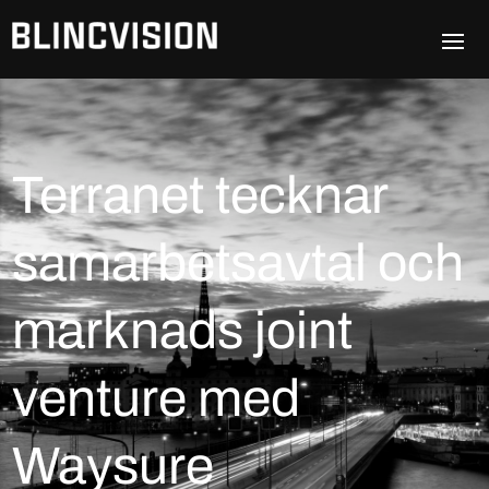
Terranet tecknar
samarbetsavtal och
marknads joint
venture med
Waysure