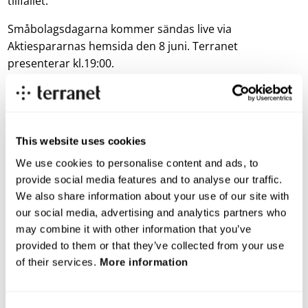
tillfället.
Småbolagsdagarna kommer sändas live via
Aktiespararnas hemsida den 8 juni. Terranet
presenterar kl.19:00.
Länk till anmälan och sändningen:
https://www.aktiespararna.se/smabolagsdagarna
Dagen efter evenemanget hittar du Terranets
This website uses cookies
presentation via denna länk:
We use cookies to personalise content and ads, to
http://www.aktiespararna.se/tv/evenemang
provide social media features and to analyse our traffic.
We also share information about your use of our site with
our social media, advertising and analytics partners who
För mer information vänligen kontakta:
may combine it with other information that you’ve
provided to them or that they’ve collected from your use
Pär-Olof Johannesson, VD
of their services.
More information
Tel: +46 70 332 32 62
E-post:
parolof.johannesson@blincvision.com