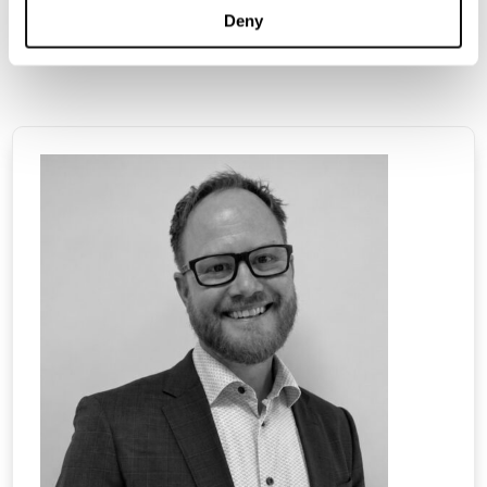
information på
www.blincvision.com
.
Deny