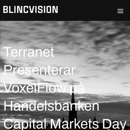
Terranet
Presenterar
VoxelFlow på
Handelsbanken
Capital Markets Day