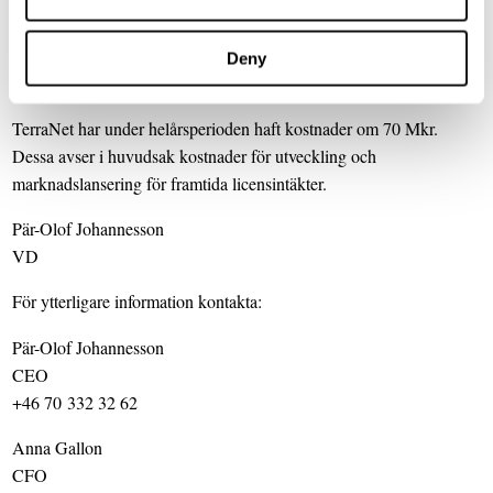
ställningen på denna tillväxtmarknad. Marknaden drivs väsentligen
av utvecklingen och den ökande efterfrågan på självkörande fordon
där ökad noggrannhet och personsäkerhet är en systemkritisk
Deny
parameter.
TerraNet har under helårsperioden haft kostnader om 70 Mkr.
Dessa avser i huvudsak kostnader för utveckling och
marknadslansering för framtida licensintäkter.
Pär-Olof Johannesson
VD
För ytterligare information kontakta:
Pär-Olof Johannesson
CEO
+46 70 332 32 62
Anna Gallon
CFO