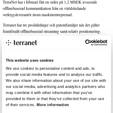
TerraNet har i februari fått en order på 1,2 MSEK avseende
offlinebaserad kommunikation från en världsledande
verktygsleverantör inom maskinentreprenad.
Terranet har tre produktlinjer och patentfamiljer när det gäller
framförallt offlinebaserad streaming samt relativ positionering.
Dessa produktlinjer utgörs av en mjukvarumodul avsett för aktiv
säkerhet när det gäller bättre bränsleekonomi för lastbilar i
konvoykörning samt kollisionsvarning för personbilar i
trafikkorsningar. En annan produktlinje är ett mjukvaruverktyg,
This website uses cookies
connectivity SDK, för olika Smartphonebaserade steamingtjänster i
We use cookies to personalise content and ads, to
offline mode med och utan molnstöd. Den tredje produktlinjen är
provide social media features and to analyse our traffic.
en inbäddad mjukvarumodul för Dynamic Audio Control (DAC)
We also share information about your use of our site with
för avancerad offlinebaserat radiosamband integrerat i hörselskydd
our social media, advertising and analytics partners who
för civilt och militärt bruk.
may combine it with other information that you’ve
På Consumer IoT-sidan gynnas bolaget särskilt av Alphabets och
provided to them or that they’ve collected from your use
Googles senaste release av sitt operativssystem Android Oreo 8.1. I
of their services.
More information
denna lanseras den s.k WIFI-Awarestandarden för uppkoppling