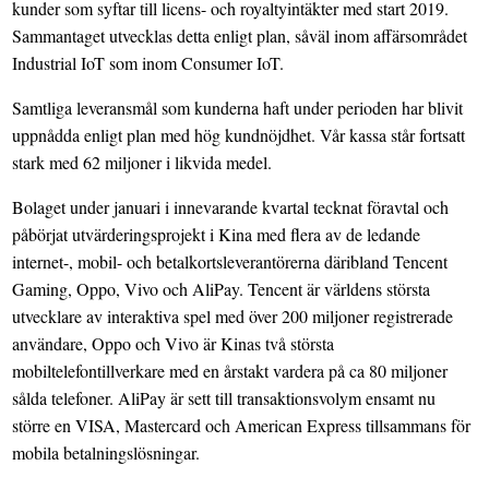
kunder som syftar till licens- och royaltyintäkter med start 2019.
Sammantaget utvecklas detta enligt plan, såväl inom affärsområdet
Industrial IoT som inom Consumer IoT.
Samtliga leveransmål som kunderna haft under perioden har blivit
uppnådda enligt plan med hög kundnöjdhet. Vår kassa står fortsatt
stark med 62 miljoner i likvida medel.
Bolaget under januari i innevarande kvartal tecknat föravtal och
påbörjat utvärderingsprojekt i Kina med flera av de ledande
internet-, mobil- och betalkortsleverantörerna däribland Tencent
Gaming, Oppo, Vivo och AliPay. Tencent är världens största
utvecklare av interaktiva spel med över 200 miljoner registrerade
användare, Oppo och Vivo är Kinas två största
mobiltelefontillverkare med en årstakt vardera på ca 80 miljoner
sålda telefoner. AliPay är sett till transaktionsvolym ensamt nu
större en VISA, Mastercard och American Express tillsammans för
mobila betalningslösningar.