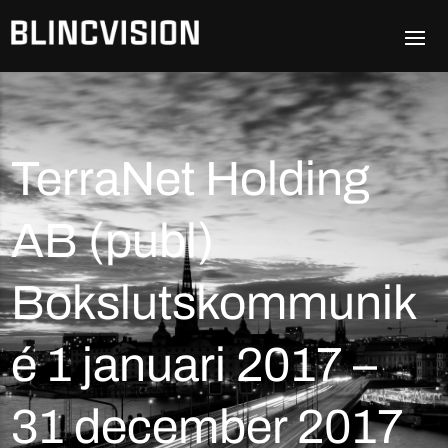
TerraNet Holding
AB (publ)
Bokslutskommunik
é 1 januari 2017 –
31 december 2017