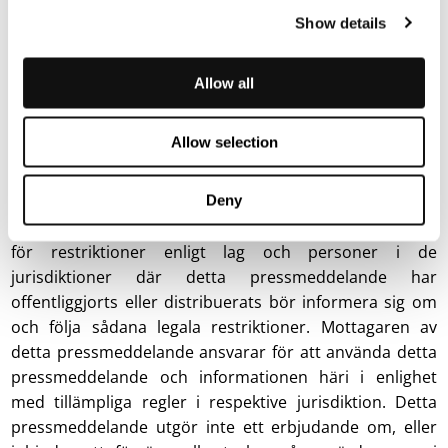
Nasdaq First North Premier Groth Market (Nasdaq: TERRNT-
Show details
B).
Följ vår resa på
www.blincvision.com
Allow all
Certified Adviser till Terranet är Mangold
Fondkommission AB.
Allow selection
Viktig information
Publicering, offentliggörande eller distribution av detta
Deny
pressmeddelande kan i vissa jurisdiktioner vara föremål
för restriktioner enligt lag och personer i de
jurisdiktioner där detta pressmeddelande har
offentliggjorts eller distribuerats bör informera sig om
och följa sådana legala restriktioner. Mottagaren av
detta pressmeddelande ansvarar för att använda detta
pressmeddelande och informationen häri i enlighet
med tillämpliga regler i respektive jurisdiktion. Detta
pressmeddelande utgör inte ett erbjudande om, eller