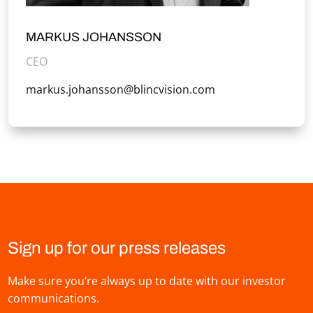
MARKUS JOHANSSON
CEO
markus.johansson@blincvision.com
Sign up for our press releases
Make sure you’re always up to date with our investor
communications.