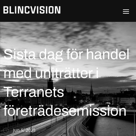
Sista dag för handel
med uniträtter i
Terranets
företrädesemission
Jun 5, 2025