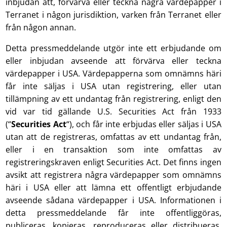
inbjudan att, förvärva eller teckna några värdepapper i
Terranet i någon jurisdiktion, varken från Terranet eller
från någon annan.
Detta pressmeddelande utgör inte ett erbjudande om
eller inbjudan avseende att förvärva eller teckna
värdepapper i USA. Värdepapperna som omnämns häri
får inte säljas i USA utan registrering, eller utan
tillämpning av ett undantag från registrering, enligt den
vid var tid gällande U.S. Securities Act från 1933
(“
Securities Act
“), och får inte erbjudas eller säljas i USA
utan att de registreras, omfattas av ett undantag från,
eller i en transaktion som inte omfattas av
registreringskraven enligt Securities Act. Det finns ingen
avsikt att registrera några värdepapper som omnämns
häri i USA eller att lämna ett offentligt erbjudande
avseende sådana värdepapper i USA. Informationen i
detta pressmeddelande får inte offentliggöras,
publiceras, kopieras, reproduceras eller distribueras,