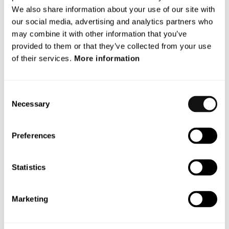
We also share information about your use of our site with
För mer information, vänligen kontakta:
our social media, advertising and analytics partners who
Dan Wahrenberg, CFO
may combine it with other information that you’ve
E-mail:
dan.wahrenberg@blincvision.com
provided to them or that they’ve collected from your use
Om Terranet AB (publ)
of their services.
More information
Terranets mål är att rädda liv i stadstrafiken.
Consent
Vi utvecklar banbrytande tekniklösningar för avancerat
Necessary
Selection
förarstöd (ADAS) och självkörande fordon som skyddar
utsatta trafikanter från att skadas på vägen.
Preferences
Med hjälp av en unik, patenterad sensorteknologi
laserskannar Terranets system BlincVision vägen och
Statistics
upptäcker objekt upp till tio gånger snabbare och med högre
precision än någon annan ADAS-lösning idag.
Marketing
Terranet är baserat i Lund och i Stuttgart, i hjärtat av den
europeiska bilindustrin. Sedan 2017 är bolaget noterat på