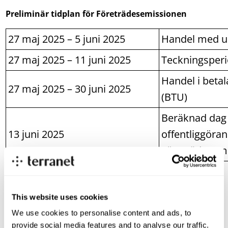
Preliminär tidplan för Företrädesemissionen
27 maj 2025 – 5 juni 2025
Handel med un
27 maj 2025 – 11 juni 2025
Teckningsper
Handel i betal
27 maj 2025 – 30 juni 2025
(BTU)
Beräknad dag 
13 juni 2025
offentliggörand
Företrädesem
Rådgivare
Mangold Fondkommission AB är finansiell rådgivare till
Terranet i samband med Företrädesemissionen.
This website uses cookies
Eversheds Sutherland Advokatbyrå AB är legal rådgivare
We use cookies to personalise content and ads, to
till Bolaget i samband med Företrädesemissionen.
provide social media features and to analyse our traffic.