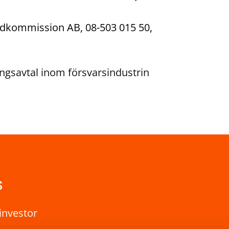
ondkommission AB, 08-503 015 50,
ingsavtal inom försvarsindustrin
s
investor