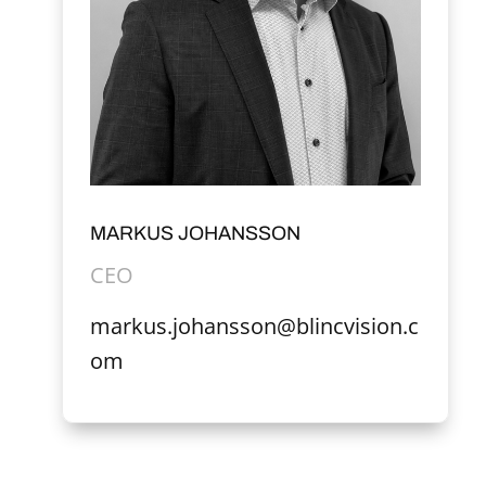
MARKUS JOHANSSON
CEO
markus.johansson@blincvision.c
om