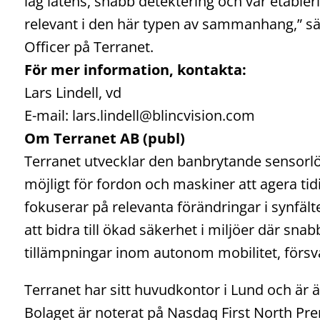
låg latens, snabb detektering och vår etable
relevant i den här typen av sammanhang,” s
Officer på Terranet.
För mer information, kontakta:
Lars Lindell, vd
E-mail: lars.lindell@blincvision.com
Om Terranet AB (publ)
Terranet utvecklar den banbrytande sensorlö
möjligt för fordon och maskiner att agera tidi
fokuserar på relevanta förändringar i synfälte
att bidra till ökad säkerhet i miljöer där snab
tillämpningar inom autonom mobilitet, försva
Terranet har sitt huvudkontor i Lund och är 
Bolaget är noterat på Nasdaq First North P