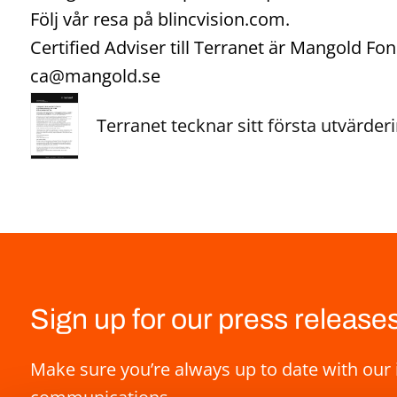
Följ vår resa på blincvision.com.
Certified Adviser till Terranet är Mangold F
ca@mangold.se
Terranet tecknar sitt första utvärder
Sign up for our press release
Make sure you’re always up to date with our 