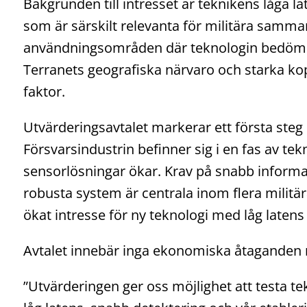
Bakgrunden till intresset är teknikens låga 
som är särskilt relevanta för militära samman
användningsområden där teknologin bedöms v
Terranets geografiska närvaro och starka kop
faktor.
Utvärderingsavtalet markerar ett första steg i
Försvarsindustrin befinner sig i en fas av te
sensorlösningar ökar. Krav på snabb informati
robusta system är centrala inom flera militä
ökat intresse för ny teknologi med låg laten
Avtalet innebär inga ekonomiska åtaganden 
”Utvärderingen ger oss möjlighet att testa t