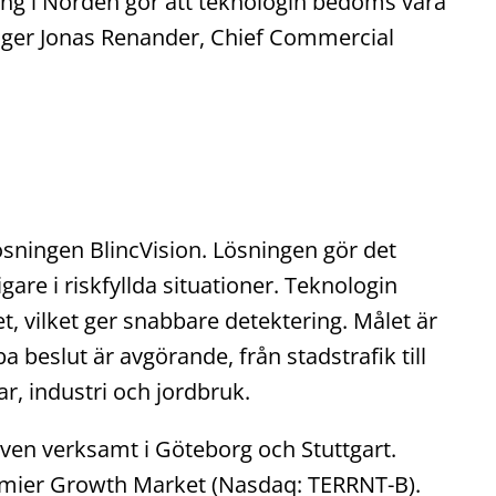
ring i Norden gör att teknologin bedöms vara
äger Jonas Renander, Chief Commercial
sningen BlincVision. Lösningen gör det
gare i riskfyllda situationer. Teknologin
t, vilket ger snabbare detektering. Målet är
ba beslut är avgörande, från stadstrafik till
r, industri och jordbruk.
även verksamt i Göteborg och Stuttgart.
remier Growth Market (Nasdaq: TERRNT-B).