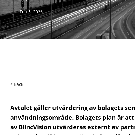
Feb 5, 2026
< Back
Avtalet gäller utvärdering av bolagets se
användningsområde. Bolagets plan är att
av BlincVision utvärderas externt av partn