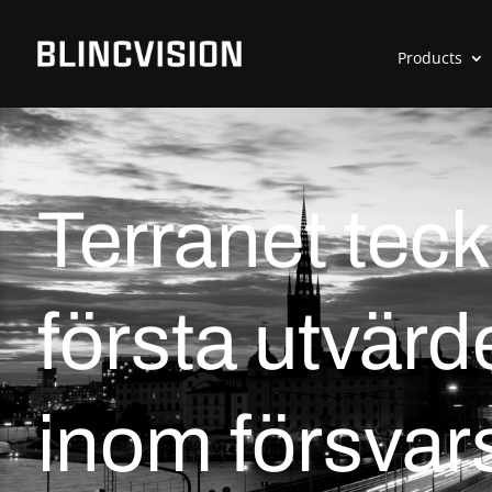
Products
Terranet teck
första utvärd
inom försvar