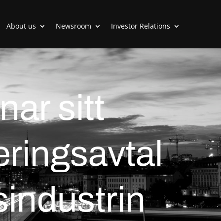
About us
Newsroom
Investor Relations
nar sitt
eringsavtal
sindustrin