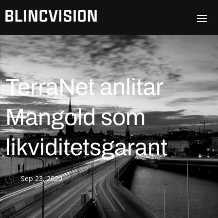
TerraNet anlitar
Mangold som
likviditetsgarant
Sep 23, 2020