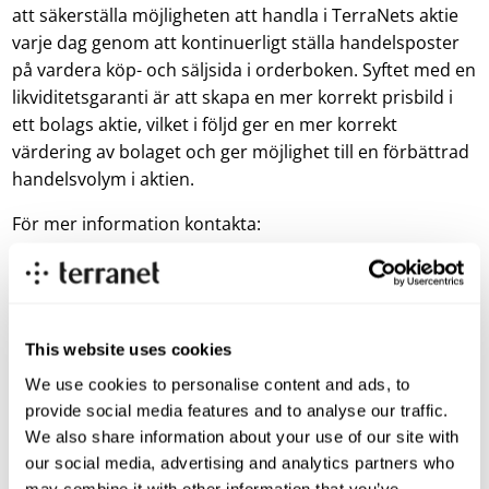
att säkerställa möjligheten att handla i TerraNets aktie
varje dag genom att kontinuerligt ställa handelsposter
på vardera köp- och säljsida i orderboken. Syftet med en
likviditetsgaranti är att skapa en mer korrekt prisbild i
ett bolags aktie, vilket i följd ger en mer korrekt
värdering av bolaget och ger möjlighet till en förbättrad
handelsvolym i aktien.
För mer information kontakta:
Pär-Olof Johannesson, VD
parolof.johannesson@blincvision.com
+46 70 332 32 62
This website uses cookies
Mattias Larsson, CFO
We use cookies to personalise content and ads, to
mattias.larsson@blincvision.com
provide social media features and to analyse our traffic.
+46 72 709 56 01
We also share information about your use of our site with
our social media, advertising and analytics partners who
Om TerraNet:
may combine it with other information that you’ve